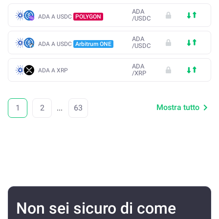
ADA
ADA A USDC
POLYGON
/
USDC
ADA
ADA A USDC
Arbitrum ONE
/
USDC
ADA
ADA A XRP
/
XRP
Mostra tutto
1
2
...
63
Non sei sicuro di come