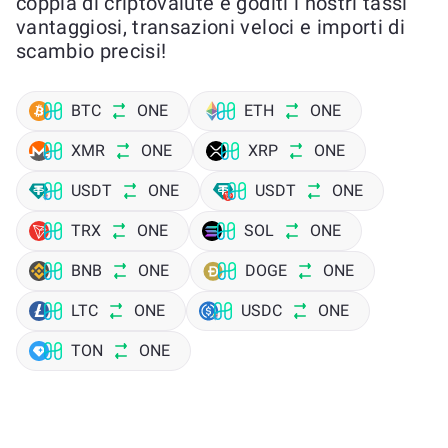
coppia di criptovalute e goditi i nostri tassi
vantaggiosi, transazioni veloci e importi di
scambio precisi!
BTC
ONE
ETH
ONE
XMR
ONE
XRP
ONE
USDT
ONE
USDT
ONE
TRX
ONE
SOL
ONE
BNB
ONE
DOGE
ONE
LTC
ONE
USDC
ONE
TON
ONE