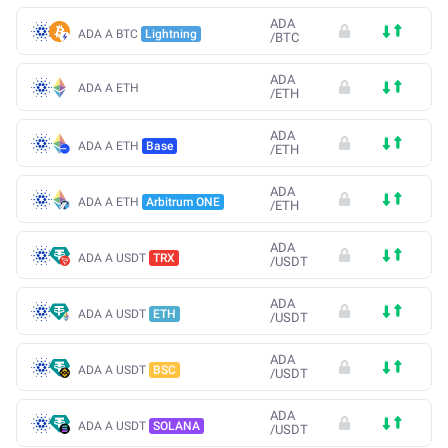
ADA
ADA A BTC
Lightning
/
BTC
ADA
ADA A ETH
/
ETH
ADA
ADA A ETH
Base
/
ETH
ADA
ADA A ETH
Arbitrum ONE
/
ETH
ADA
ADA A USDT
TRX
/
USDT
ADA
ADA A USDT
ETH
/
USDT
ADA
ADA A USDT
BSC
/
USDT
ADA
ADA A USDT
SOLANA
/
USDT