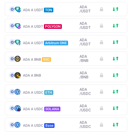
ADA
ADA A USDT
TON
/
USDT
ADA
ADA A USDT
POLYGON
/
USDT
ADA
ADA A USDT
Arbitrum ONE
/
USDT
ADA
ADA A BNB
BSC
/
BNB
ADA
ADA A BNB
/
BNB
ADA
ADA A USDC
ETH
/
USDC
ADA
ADA A USDC
SOLANA
/
USDC
ADA
ADA A USDC
Base
/
USDC