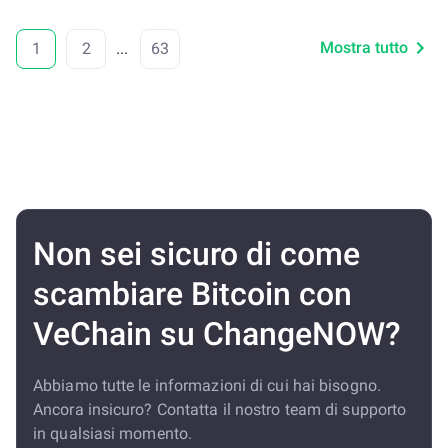
Mostra tutto
1
2
...
63
Non sei sicuro di come
scambiare Bitcoin con
VeChain su ChangeNOW?
Abbiamo tutte le informazioni di cui hai bisogno.
Ancora insicuro? Contatta il nostro team di supporto
in qualsiasi momento.