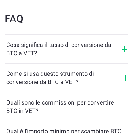
FAQ
Cosa significa il tasso di conversione da
BTC a VET?
Il tasso di conversione mostra quanti VET riceverai in
cambio di BTC. Questo tasso varia in base alle
Come si usa questo strumento di
condizioni di mercato, all’offerta e alla domanda, e alla
conversione da BTC a VET?
liquidità.
Inserisci semplicemente l’importo di BTC che desideri
scambiare, e lo strumento calcolerà l’importo stimato
Quali sono le commissioni per convertire
di VET che riceverai. Poi segui i passaggi per
BTC in VET?
completare la transazione.
Le commissioni di scambio variano in base alla rete,
alla liquidità e alle condizioni di mercato. ChangeNOW
Qual è l'importo minimo per scambiare BTC