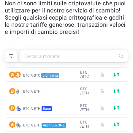
Non ci sono limiti sulle criptovalute che puoi
utilizzare per il nostro servizio di scambio!
Scegli qualsiasi coppia crittografica e goditi
le nostre tariffe generose, transazioni veloci
e importi di cambio precisi!
BTC
BTC A BTC
Lightning
/
BTC
BTC
BTC A ETH
/
ETH
BTC
BTC A ETH
Base
/
ETH
BTC
BTC A ETH
Arbitrum ONE
/
ETH