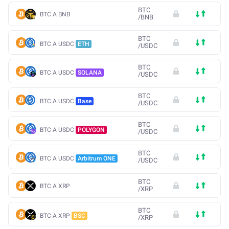
BTC
BTC A BNB
/
BNB
BTC
BTC A USDC
ETH
/
USDC
BTC
BTC A USDC
SOLANA
/
USDC
BTC
BTC A USDC
Base
/
USDC
BTC
BTC A USDC
POLYGON
/
USDC
BTC
BTC A USDC
Arbitrum ONE
/
USDC
BTC
BTC A XRP
/
XRP
BTC
BTC A XRP
BSC
/
XRP