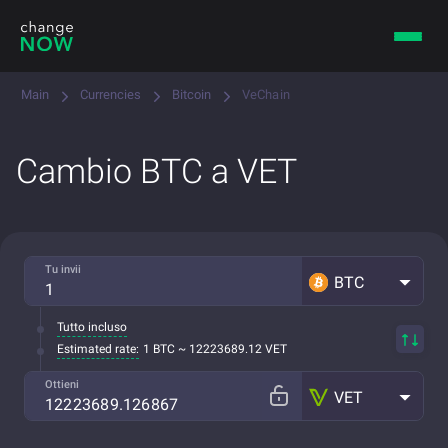
Main
Currencies
Bitcoin
VeChain
Cambio BTC a VET
Tu invii
BTC
Tutto incluso
Estimated rate:
1 BTC ~ 12223689.12 VET
Ottieni
VET