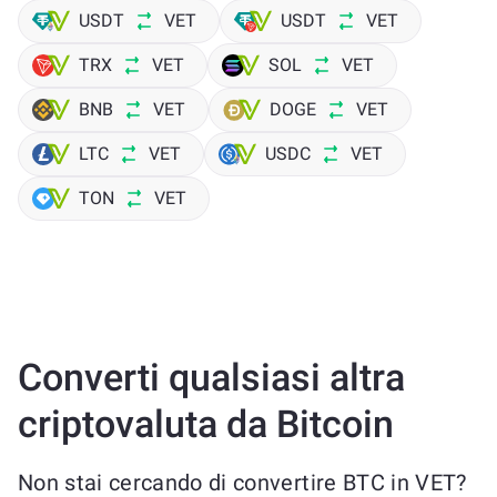
USDT
VET
USDT
VET
TRX
VET
SOL
VET
BNB
VET
DOGE
VET
LTC
VET
USDC
VET
TON
VET
Converti qualsiasi altra
criptovaluta da Bitcoin
Non stai cercando di convertire BTC in VET?