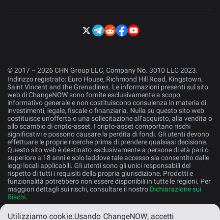
© 2017 – 2026 CHN Group LLC, Company No. 3010 LLC 2023.
Indirizzo registrato: Euro House, Richmond Hill Road, Kingstown,
Saint Vincent and the Grenadines. Le informazioni presenti sul sito
web di ChangeNOW sono fornite esclusivamente a scopo
informativo generale e non costituiscono consulenza in materia di
investimenti, legale, fiscale o finanziaria. Nulla su questo sito web
costituisce un’offerta o una sollecitazione all’acquisto, alla vendita o
allo scambio di cripto-asset. I cripto-asset comportano rischi
significativi e possono causare la perdita di fondi. Gli utenti devono
effettuare le proprie ricerche prima di prendere qualsiasi decisione.
Questo sito web è destinato esclusivamente a persone di età pari o
superiore a 18 anni e solo laddove tale accesso sia consentito dalle
leggi locali applicabili. Gli utenti sono gli unici responsabili del
rispetto di tutti i requisiti della propria giurisdizione. Prodotti e
funzionalità potrebbero non essere disponibili in tutte le regioni. Per
maggiori dettagli sui rischi, consultare il nostro
Dichiarazione sui
Rischi
.
Utilizziamo cookie.
Usando ChangeNOW, accetti
Italiano