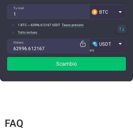
Tu invii
BTC
1 BTC ~ 62996.612167 USDT
Tasso previsto
Tutto incluso
Ottieni
USDT
XTZ
Scambio
FAQ