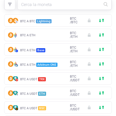
BTC
BTC A BTC
Lightning
/
BTC
BTC
BTC A ETH
/
ETH
BTC
BTC A ETH
Base
/
ETH
BTC
BTC A ETH
Arbitrum ONE
/
ETH
BTC
BTC A USDT
TRX
/
USDT
BTC
BTC A USDT
ETH
/
USDT
BTC
BTC A USDT
BSC
/
USDT