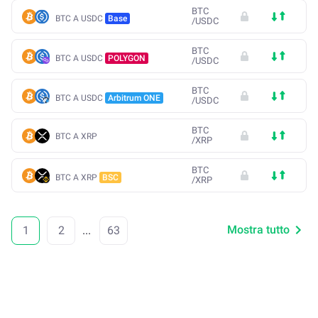
BTC
BTC A USDC
Base
/
USDC
BTC
BTC A USDC
POLYGON
/
USDC
BTC
BTC A USDC
Arbitrum ONE
/
USDC
BTC
BTC A XRP
/
XRP
BTC
BTC A XRP
BSC
/
XRP
Mostra tutto
1
2
...
63