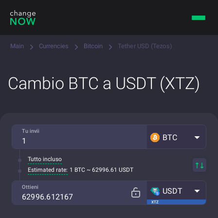
Main
Currencies
Bitcoin
Tether USD (Tezos)
Cambio BTC a USDT (XTZ)
Tu invii
BTC
Tutto incluso
Estimated rate:
1 BTC ~ 62996.61 USDT
Ottieni
USDT
XTZ