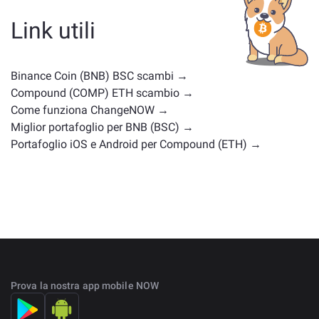
moneta di governance o di un altro tipo. Le alternative
comuni includono altre criptovalute con casi d'uso o
Link utili
posizioni di mercato simili. Controlla tutti gli asset
disponibili per il cambio nella
pagina principale di
scambio
.
Binance Coin (BNB) BSC scambi →
Compound (COMP) ETH scambio →
Come funziona ChangeNOW →
Miglior portafoglio per BNB (BSC) →
Portafoglio iOS e Android per Compound (ETH) →
Prova la nostra app mobile NOW