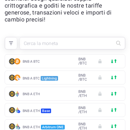
crittografica e goditi le nostre tariffe
generose, transazioni veloci e importi di
cambio precisi!
BNB
BNB A BTC
/
BTC
BNB
BNB A BTC
Lightning
/
BTC
BNB
BNB A ETH
/
ETH
BNB
BNB A ETH
Base
/
ETH
BNB
BNB A ETH
Arbitrum ONE
/
ETH