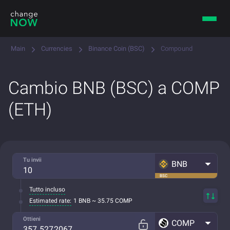
Main
Currencies
Binance Coin (BSC)
Compound
Cambio BNB (BSC) a COMP
(ETH)
Tu invii
BNB
BSC
Tutto incluso
Estimated rate:
1 BNB ~ 35.75 COMP
Ottieni
COMP