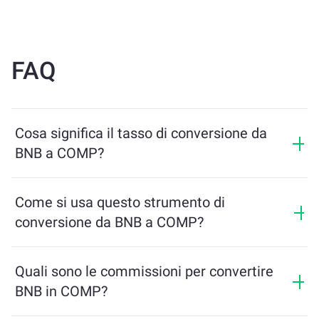
FAQ
Cosa significa il tasso di conversione da
BNB a COMP?
Il tasso di conversione mostra quanti COMP riceverai
in cambio di BNB. Questo tasso varia in base alle
Come si usa questo strumento di
condizioni di mercato, all’offerta e alla domanda, e alla
conversione da BNB a COMP?
liquidità.
Inserisci semplicemente l’importo di BNB che desideri
scambiare, e lo strumento calcolerà l’importo stimato
Quali sono le commissioni per convertire
di COMP che riceverai. Poi segui i passaggi per
BNB in COMP?
completare la transazione.