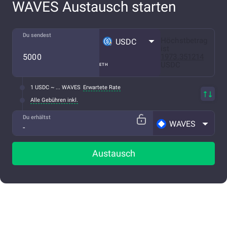
WAVES Austausch starten
Du sendest
Höchstbetrag
USDC
ist
1973.351214
USDC
ETH
1 USDC ~ ... WAVES
Erwartete Rate
Alle Gebühren inkl.
Du erhältst
WAVES
Austausch