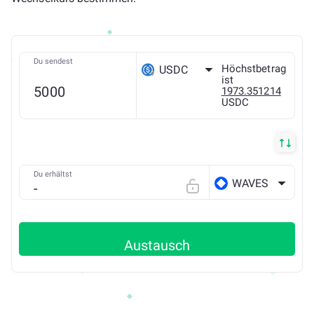
Du sendest
Höchstbetrag
USDC
ist
1973.351214
USDC
ETH
Du erhältst
WAVES
Austausch