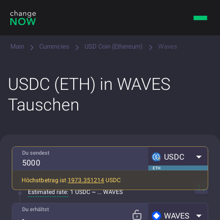
Main
Currencies
USD Coin (Ethereum)
Waves
USDC (ETH) in WAVES
Tauschen
Du sendest
USDC
ETH
Höchstbetrag ist
1973.351214
USDC
Alle Gebühren inkl.
Estimated rate:
1 USDC ~ ... WAVES
Du erhältst
WAVES