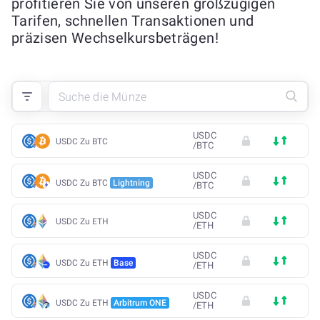
profitieren Sie von unseren großzügigen
Tarifen, schnellen Transaktionen und
präzisen Wechselkursbeträgen!
USDC
USDC Zu BTC
/
BTC
USDC
USDC Zu BTC
Lightning
/
BTC
USDC
USDC Zu ETH
/
ETH
USDC
USDC Zu ETH
Base
/
ETH
USDC
USDC Zu ETH
Arbitrum ONE
/
ETH