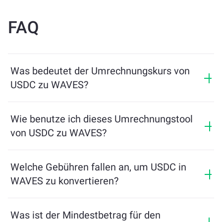
FAQ
Was bedeutet der Umrechnungskurs von
USDC zu WAVES?
Der Umrechnungskurs zeigt, wie viel WAVES Sie im
Austausch für USDC erhalten. Dieser Kurs schwankt je
Wie benutze ich dieses Umrechnungstool
nach Marktbedingungen, Angebot und Nachfrage
von USDC zu WAVES?
sowie Liquidität.
Geben Sie einfach den Betrag von USDC ein, den Sie
tauschen möchten, und das Tool berechnet die
Welche Gebühren fallen an, um USDC in
geschätzte Menge an WAVES, die Sie erhalten. Folgen
WAVES zu konvertieren?
Sie dann den Schritten, um die Transaktion
abzuschließen.
Die Wechselgebühren variieren je nach Netzwerk,
Liquidität und Marktbedingungen. ChangeNOW bietet
Was ist der Mindestbetrag für den