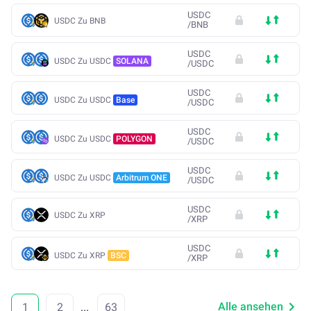
USDC
USDC Zu BNB
/
BNB
USDC
USDC Zu USDC
SOLANA
/
USDC
USDC
USDC Zu USDC
Base
/
USDC
USDC
USDC Zu USDC
POLYGON
/
USDC
USDC
USDC Zu USDC
Arbitrum ONE
/
USDC
USDC
USDC Zu XRP
/
XRP
USDC
USDC Zu XRP
BSC
/
XRP
Alle ansehen
1
2
...
63