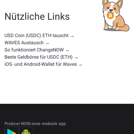
Utility-Token, eine Governance-Münze oder einen
anderen Typ handelt. Häufige Alternativen sind andere
Nützliche Links
Kryptowährungen mit ähnlichen Anwendungsfällen
oder Marktpositionen. Überprüfen Sie alle verfügbaren
Vermögenswerte zum Tausch auf der
USD Coin (USDC) ETH tauscht →
Hauptaustauschseite
.
WAVES Austausch →
So funktioniert ChangeNOW →
Beste Geldbörse für USDC (ETH) →
iOS- und Android-Wallet für Waves →
Probeer NOW onze mobiele app