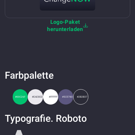
Logo-Paket
herunterladen
Farbpalette
#00C26F
#EAE8ED
#FFFFFF
#5C5780
#2B2B37
Typografie. Roboto