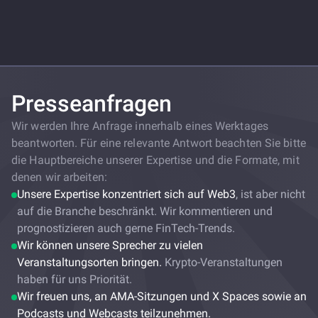
HYPE, PENGU Mania, and ARB
Decentraliz
is Back
Hyperliqui
ChangeNOW Review 2024:
ChangeNOW
Users’ Trus
Instant Crypto Exchange for
Crypto Spe
Maximum Flexibility Without
Sub-2-Min
Hidden Fees
Presseanfragen
Wir werden Ihre Anfrage innerhalb eines Werktages
beantworten. Für eine relevante Antwort beachten Sie bitte
die Hauptbereiche unserer Expertise und die Formate, mit
denen wir arbeiten:
Unsere Expertise konzentriert sich auf Web3
, ist aber nicht
auf die Branche beschränkt. Wir kommentieren und
prognostizieren auch gerne FinTech-Trends.
Wir können unsere Sprecher zu vielen
Veranstaltungsorten bringen.
Krypto-Veranstaltungen
haben für uns Priorität.
Wir freuen uns, an AMA-Sitzungen und X Spaces sowie an
Podcasts und Webcasts teilzunehmen.