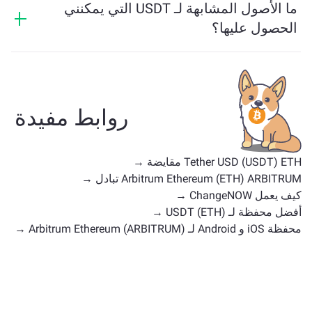
ما الأصول المشابهة لـ USDT التي يمكنني
الحصول عليها؟
تعتمد الأصول المشابهة لـ USDT على فئتها — سواء كانت
عملة مستقرة، رمزًا مرفقًا، عملة حوكمة، أو أي نوع آخر.
تشمل البدائل الشائعة عملات رقمية أخرى ذات حالات
استخدام أو مواقع سوق مماثلة. تحقق من جميع الأصول
روابط مفيدة
المتاحة للتبادل على
الصفحة الرئيسية للتبادل
.
Tether USD (USDT) ETH مقايضة →
Arbitrum Ethereum (ETH) ARBITRUM تبادل →
كيف يعمل ChangeNOW →
أفضل محفظة لـ USDT (ETH) →
محفظة iOS و Android لـ Arbitrum Ethereum (ARBITRUM) →