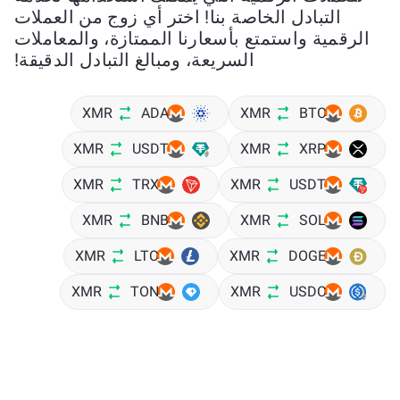
التبادل الخاصة بنا! اختر أي زوج من العملات
الرقمية واستمتع بأسعارنا الممتازة، والمعاملات
السريعة، ومبالغ التبادل الدقيقة!
XMR
ADA
XMR
BTC
XMR
USDT
XMR
XRP
XMR
TRX
XMR
USDT
XMR
BNB
XMR
SOL
XMR
LTC
XMR
DOGE
XMR
TON
XMR
USDC