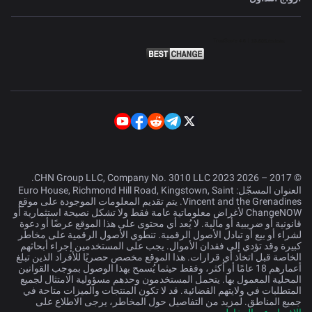
© 2017 – 2026 CHN Group LLC, Company No. 3010 LLC 2023.
العنوان المسجّل: Euro House, Richmond Hill Road, Kingstown, Saint
Vincent and the Grenadines. يتم تقديم المعلومات الموجودة على موقع
ChangeNOW لأغراض معلوماتية عامة فقط ولا تشكل نصيحة استثمارية أو
قانونية أو ضريبية أو مالية. لا يُعد أي محتوى على هذا الموقع عرضًا أو دعوة
لشراء أو بيع أو تبادل الأصول الرقمية. تنطوي الأصول الرقمية على مخاطر
كبيرة وقد تؤدي إلى فقدان الأموال. يجب على المستخدمين إجراء أبحاثهم
الخاصة قبل اتخاذ أي قرارات. هذا الموقع مخصص حصريًا للأفراد الذين تبلغ
أعمارهم 18 عامًا أو أكثر، وفقط حيثما يُسمح بهذا الوصول بموجب القوانين
المحلية المعمول بها. يتحمل المستخدمون وحدهم مسؤولية الامتثال لجميع
المتطلبات في ولايتهم القضائية. قد لا تكون المنتجات والميزات متاحة في
جميع المناطق. لمزيد من التفاصيل حول المخاطر، يرجى الاطلاع على