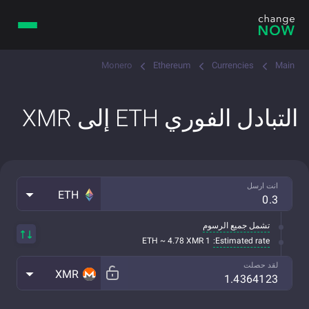
Monero
Ethereum
Currencies
Main
التبادل الفوري ETH إلى XMR
انت ارسل
ETH
تشمل جميع الرسوم
Estimated rate:
1 ETH ~ 4.78 XMR
لقد حصلت
XMR