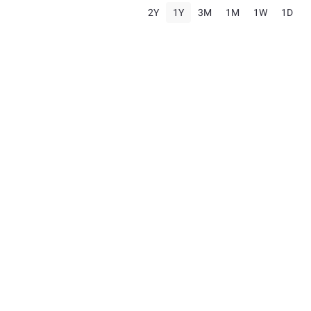
2Y
1Y
3M
1M
1W
1D