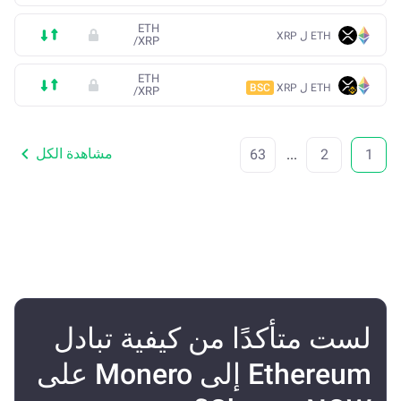
ETH
ETH ل XRP
/
XRP
ETH
ETH ل XRP
BSC
/
XRP
مشاهدة الكل
63
...
2
1
لست متأكدًا من كيفية تبادل
Ethereum إلى Monero على