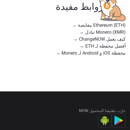
استخدام أو مواقع سوق مماثلة. تحقق من جميع الأصول
روابط مفيدة
المتاحة للتبادل على
الصفحة الرئيسية للتبادل
.
Ethereum (ETH) مقايضة →
Monero (XMR) تبادل →
كيف يعمل ChangeNOW →
أفضل محفظة لـ ETH →
محفظة iOS و Android لـ Monero →
جرّب تطبيقنا المحمول NOW