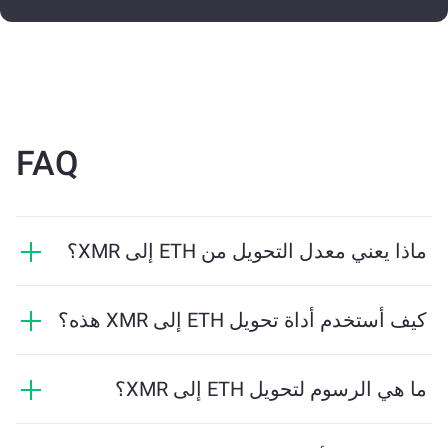
FAQ
ماذا يعني معدل التحويل من ETH إلى XMR؟
يوضح معدل التحويل مقدار XMR الذي ستستلمه مقابل ETH.
يتقلب هذا المعدل بناءً على ظروف السوق والعرض والطلب
كيف أستخدم أداة تحويل ETH إلى XMR هذه؟
والسيولة.
ما عليك سوى إدخال مقدار ETH الذي تريد تبديله، وستقوم
الأداة بحساب الكمية التقديرية من XMR التي ستستلمها. ثم
ما هي الرسوم لتحويل ETH إلى XMR؟
اتبع الخطوات لإكمال المعاملة.
تختلف رسوم التحويل بناءً على الشبكة والسيولة وظروف