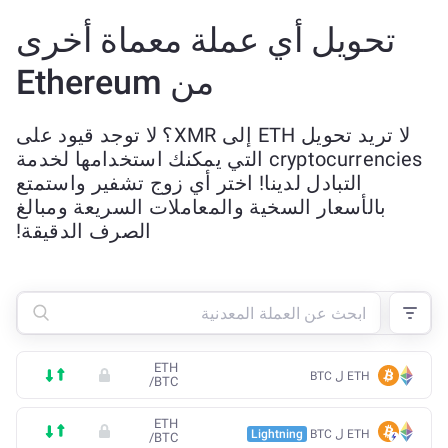
تحويل أي عملة معماة أخرى
من Ethereum
لا تريد تحويل ETH إلى XMR؟ لا توجد قيود على
cryptocurrencies التي يمكنك استخدامها لخدمة
التبادل لدينا! اختر أي زوج تشفير واستمتع
بالأسعار السخية والمعاملات السريعة ومبالغ
الصرف الدقيقة!
ETH
ETH ل BTC
/
BTC
ETH
ETH ل BTC
Lightning
/
BTC