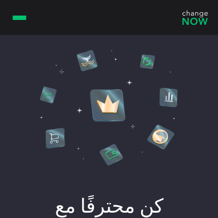
كن محترفًا مع