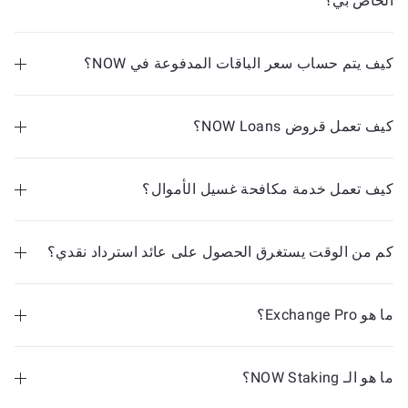
الخاص بي؟
كيف يتم حساب سعر الباقات المدفوعة في NOW؟
كيف تعمل قروض NOW Loans؟
كيف تعمل خدمة مكافحة غسيل الأموال؟
كم من الوقت يستغرق الحصول على عائد استرداد نقدي؟
الأسئلة الشائعة حول قروض NOW
ما هو Exchange Pro؟
يوفر Exchange Pro تحويلات سهلة خارج السلسلة إلى أكثر
من 900 عملة، مما يوفر رسومًا مخفضة.
ما هو الـ NOW Staking؟
للوصول إلى Exchange Pro والاستمتاع بتجربة سلسة في