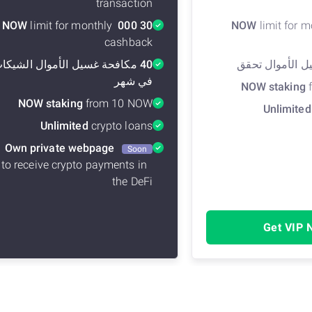
transaction
limit for monthly 
30 000 NOW
limit for m
cashback
تحقق
40 مكافحة غسيل الأموال
الشيكات
في شهر
NOW staking
NOW staking
from 10 NOW
Unlimited
Unlimited
crypto loans
Own private webpage
Soon
to receive crypto payments in 
the DeFi
Get VIP 