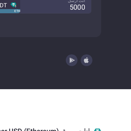
انت ارسل
DT
ETH