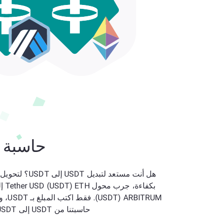
حاسبة ا
هل أنت مستعد لتبديل T
(RBITRUM
حاسبتنا من USDT إلى USDT سعر الصرف.