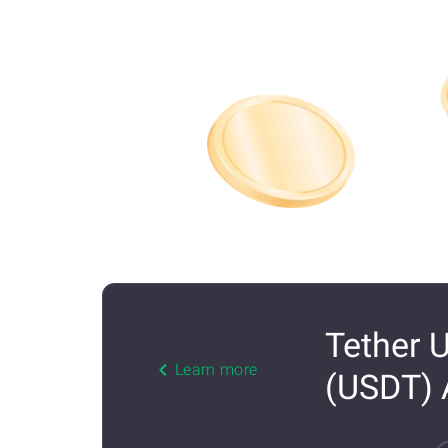
Tether USD (USDT) ET إلى Tether USD
Learn more
(USDT)