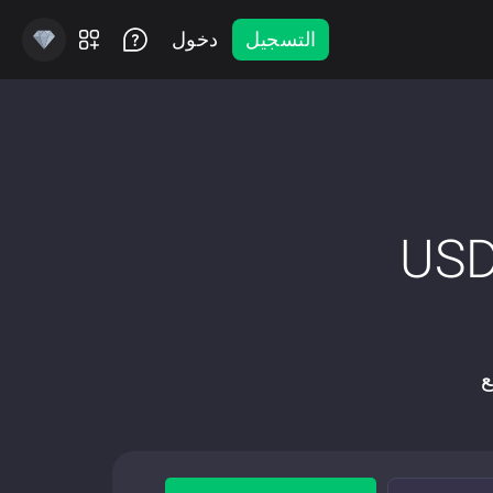
التسجيل
دخول
مع