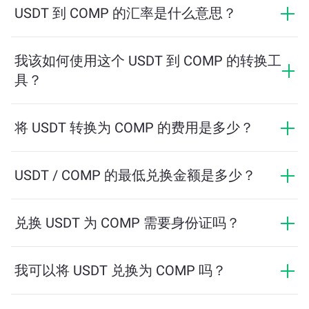
USDT 到 COMP 的汇率是什么意思？
汇率显示您用 USDT 可以兑换多少 COMP。该汇率会根
据市场行情、供需关系和流动性等因素实时波动。
我该如何使用这个 USDT 到 COMP 的转换工
具？
只需输入您希望兑换的 USDT 数量，系统将自动计算预
计可获得的 COMP 数量。然后按照提示步骤完成交易即
将 USDT 转换为 COMP 的费用是多少？
可。
兑换费用根据网络、流动性和市场条件有所不同。
ChangeNOW 提供具有竞争力的费率，没有隐藏费用，
USDT / COMP 的最低兑换金额是多少？
最终金额在您确认交易之前显示。
最低金额取决于网络费用和流动性。平台会自动计算确
保顺利交易所需的最低金额。但在大多数情况下，最低
兑换 USDT 为 COMP 需要身份证吗？
金额仅为相当于2美元。
ChangeNOW上的交易不需要身份证，从而使过程快速且
匿名。然而，如果您登录ChangeNOW Pro并完成验证，
我可以将 USDT 兑换为 COMP 吗？
您的交易将更加有利。了解更多，请访问
ChangeNOW
是的，在 ChangeNOW 上，您可以将 COMP 兑换为
Pro页面
！