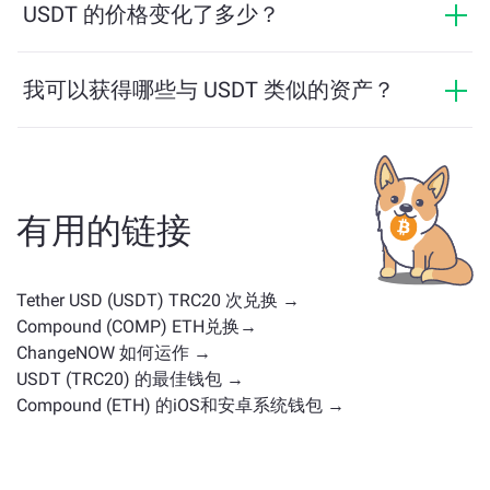
USDT，反之亦然。此外，ChangeNOW 还支持多链桥功
USDT 的价格变化了多少？
能，用户可以轻松地在不同区块链之间转移资产。
USDT 的价格在过去24小时内变动了 +0.01%。
我可以获得哪些与 USDT 类似的资产？
与 USDT 类似的资产取决于其类别——无论它是稳定币、
实用代币、治理币或其他类型。常见的替代方案包括具
有类似用途或市场定位的其他加密货币。请查看
主交换
页面
上所有可供兑换的资产。
有用的链接
Tether USD (USDT) TRC20 次兑换 →
Compound (COMP) ETH兑换→
ChangeNOW 如何运作 →
USDT (TRC20) 的最佳钱包 →
Compound (ETH) 的iOS和安卓系统钱包 →