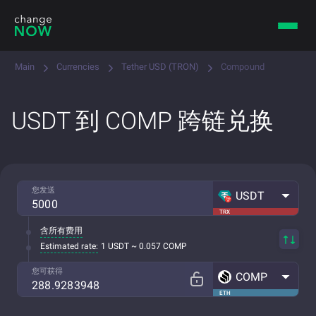
Main
Currencies
Tether USD (TRON)
Compound
USDT 到 COMP 跨链兑换
您发送
USDT
TRX
含所有费用
Estimated rate:
1 USDT ~ 0.057 COMP
您可获得
COMP
ETH