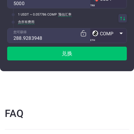
TRX
1 USDT ~ 0.057786 COMP
预估汇率
含所有费用
您可获得
COMP
ETH
兑换
FAQ