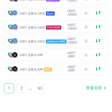
/
USDC
USDT
USDT 兑换为 USDC
Base
/
USDC
USDT
USDT 兑换为 USDC
POLYGON
/
USDC
USDT
USDT 兑换为 USDC
Arbitrum ONE
/
USDC
USDT
USDT 兑换为 XRP
/
XRP
USDT
USDT 兑换为 XRP
BSC
/
XRP
查看全部
1
2
...
63