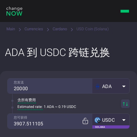
Main
Currencies
Cardano
USD Coin (Solana)
ADA 到 USDC 跨链兑换
您发送
ADA
含所有费用
Estimated rate:
1 ADA ~ 0.19 USDC
您可获得
USDC
SOLANA