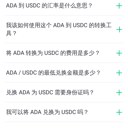
ADA 到 USDC 的汇率是什么意思？
汇率显示您用 ADA 可以兑换多少 USDC。该汇率会根据
市场行情、供需关系和流动性等因素实时波动。
我该如何使用这个 ADA 到 USDC 的转换工
具？
只需输入您希望兑换的 ADA 数量，系统将自动计算预计
可获得的 USDC 数量。然后按照提示步骤完成交易即
将 ADA 转换为 USDC 的费用是多少？
可。
兑换费用根据网络、流动性和市场条件有所不同。
ChangeNOW 提供具有竞争力的费率，没有隐藏费用，
ADA / USDC 的最低兑换金额是多少？
最终金额在您确认交易之前显示。
最低金额取决于网络费用和流动性。平台会自动计算确
保顺利交易所需的最低金额。但在大多数情况下，最低
兑换 ADA 为 USDC 需要身份证吗？
金额仅为相当于2美元。
ChangeNOW上的交易不需要身份证，从而使过程快速且
匿名。然而，如果您登录ChangeNOW Pro并完成验证，
我可以将 ADA 兑换为 USDC 吗？
您的交易将更加有利。了解更多，请访问
ChangeNOW
是的，在 ChangeNOW 上，您可以将 USDC 兑换为
Pro页面
！