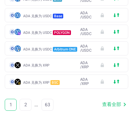
/
USDC
ADA
ADA 兑换为 USDC
Base
/
USDC
ADA
ADA 兑换为 USDC
POLYGON
/
USDC
ADA
ADA 兑换为 USDC
Arbitrum ONE
/
USDC
ADA
ADA 兑换为 XRP
/
XRP
ADA
ADA 兑换为 XRP
BSC
/
XRP
查看全部
1
2
...
63