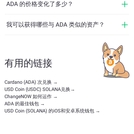
ADA，反之亦然。此外，ChangeNOW 还支持多链桥功
ADA 的价格变化了多少？
能，用户可以轻松地在不同区块链之间转移资产。
ADA 的价格在过去24小时内变动了 +0.14%。
我可以获得哪些与 ADA 类似的资产？
与 ADA 类似的资产取决于其类别——无论它是稳定币、
实用代币、治理币或其他类型。常见的替代方案包括具
有类似用途或市场定位的其他加密货币。请查看
主交换
页面
上所有可供兑换的资产。
有用的链接
Cardano (ADA) 次兑换 →
USD Coin (USDC) SOLANA兑换→
ChangeNOW 如何运作 →
ADA 的最佳钱包 →
USD Coin (SOLANA) 的iOS和安卓系统钱包 →