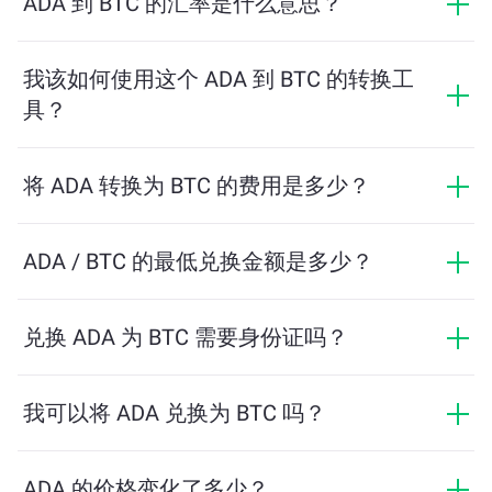
ADA 到 BTC 的汇率是什么意思？
汇率显示您用 ADA 可以兑换多少 BTC。该汇率会根据市
场行情、供需关系和流动性等因素实时波动。
我该如何使用这个 ADA 到 BTC 的转换工
具？
只需输入您希望兑换的 ADA 数量，系统将自动计算预计
可获得的 BTC 数量。然后按照提示步骤完成交易即可。
将 ADA 转换为 BTC 的费用是多少？
兑换费用根据网络、流动性和市场条件有所不同。
ChangeNOW 提供具有竞争力的费率，没有隐藏费用，
ADA / BTC 的最低兑换金额是多少？
最终金额在您确认交易之前显示。
最低金额取决于网络费用和流动性。平台会自动计算确
保顺利交易所需的最低金额。但在大多数情况下，最低
兑换 ADA 为 BTC 需要身份证吗？
金额仅为相当于2美元。
ChangeNOW上的交易不需要身份证，从而使过程快速且
匿名。然而，如果您登录ChangeNOW Pro并完成验证，
我可以将 ADA 兑换为 BTC 吗？
您的交易将更加有利。了解更多，请访问
ChangeNOW
是的，在 ChangeNOW 上，您可以将 BTC 兑换为 ADA，
Pro页面
！
反之亦然。此外，ChangeNOW 还支持多链桥功能，用
ADA 的价格变化了多少？