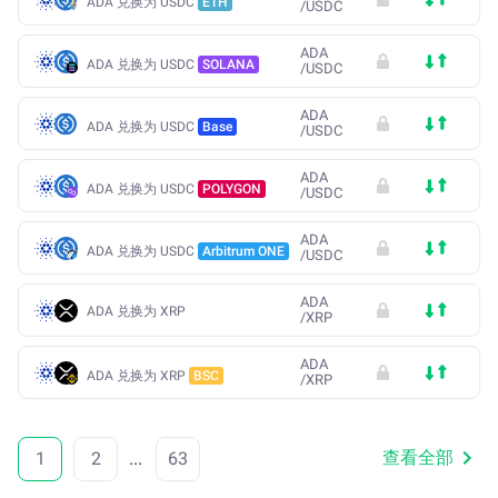
ADA 兑换为 USDC
ETH
/
USDC
ADA
ADA 兑换为 USDC
SOLANA
/
USDC
ADA
ADA 兑换为 USDC
Base
/
USDC
ADA
ADA 兑换为 USDC
POLYGON
/
USDC
ADA
ADA 兑换为 USDC
Arbitrum ONE
/
USDC
ADA
ADA 兑换为 XRP
/
XRP
ADA
ADA 兑换为 XRP
BSC
/
XRP
查看全部
1
2
...
63