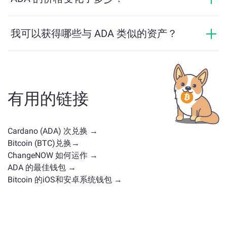
户可以轻松地在不同区块链之间转移资产。
ADA 的价格在过去24小时内变动了 +0.14%。
我可以获得哪些与 ADA 类似的资产？
与 ADA 类似的资产取决于其类别——无论它是稳定币、
实用代币、治理币或其他类型。常见的替代方案包括具
有类似用途或市场定位的其他加密货币。请查看
主交换
页面
上所有可供兑换的资产。
有用的链接
Cardano (ADA) 次兑换 →
Bitcoin (BTC)兑换→
ChangeNOW 如何运作 →
ADA 的最佳钱包 →
Bitcoin 的iOS和安卓系统钱包 →