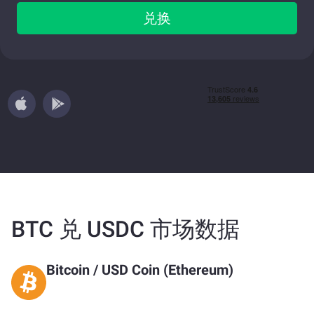
兑换
BTC 兑 USDC 市场数据
Bitcoin
/
USD Coin (Ethereum)