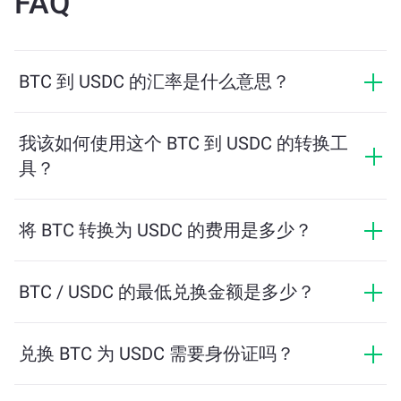
FAQ
BTC 到 USDC 的汇率是什么意思？
汇率显示您用 BTC 可以兑换多少 USDC。该汇率会根据
市场行情、供需关系和流动性等因素实时波动。
我该如何使用这个 BTC 到 USDC 的转换工
具？
只需输入您希望兑换的 BTC 数量，系统将自动计算预计
可获得的 USDC 数量。然后按照提示步骤完成交易即
将 BTC 转换为 USDC 的费用是多少？
可。
兑换费用根据网络、流动性和市场条件有所不同。
ChangeNOW 提供具有竞争力的费率，没有隐藏费用，
BTC / USDC 的最低兑换金额是多少？
最终金额在您确认交易之前显示。
最低金额取决于网络费用和流动性。平台会自动计算确
保顺利交易所需的最低金额。但在大多数情况下，最低
兑换 BTC 为 USDC 需要身份证吗？
金额仅为相当于2美元。
ChangeNOW上的交易不需要身份证，从而使过程快速且