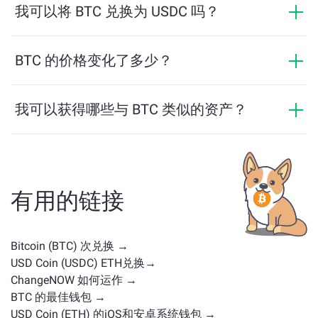
匿名。然而，如果您登录ChangeNOW Pro并完成验证，
我可以将 BTC 兑换为 USDC 吗？
您的交易将更加有利。了解更多，请访问
ChangeNOW
是的，在 ChangeNOW 上，您可以将 USDC 兑换为
Pro页面
！
BTC，反之亦然。此外，ChangeNOW 还支持多链桥功
BTC 的价格变化了多少？
能，用户可以轻松地在不同区块链之间转移资产。
BTC 的价格在过去24小时内变动了 +0.46%。
我可以获得哪些与 BTC 类似的资产？
与 BTC 类似的资产取决于其类别——无论它是稳定币、
实用代币、治理币或其他类型。常见的替代方案包括具
有类似用途或市场定位的其他加密货币。请查看
主交换
页面
上所有可供兑换的资产。
有用的链接
Bitcoin (BTC) 次兑换 →
USD Coin (USDC) ETH兑换→
ChangeNOW 如何运作 →
BTC 的最佳钱包 →
USD Coin (ETH) 的iOS和安卓系统钱包 →