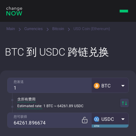
Main
Currencies
Bitcoin
USD Coin (Ethereum)
BTC 到 USDC 跨链兑换
您发送
BTC
含所有费用
Estimated rate:
1 BTC ~ 64261.89 USDC
您可获得
USDC
ETH