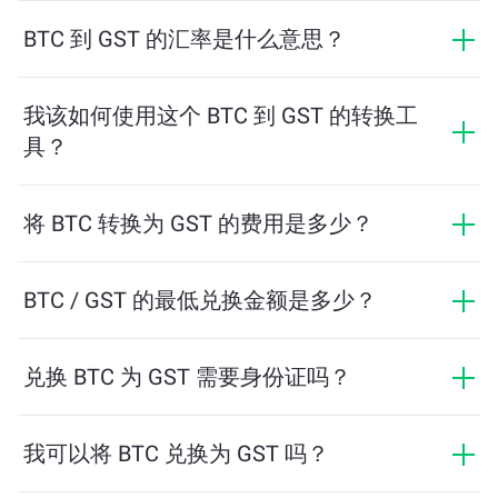
BTC 到 GST 的汇率是什么意思？
汇率显示您用 BTC 可以兑换多少 GST。该汇率会根据市
场行情、供需关系和流动性等因素实时波动。
我该如何使用这个 BTC 到 GST 的转换工
具？
只需输入您希望兑换的 BTC 数量，系统将自动计算预计
可获得的 GST 数量。然后按照提示步骤完成交易即可。
将 BTC 转换为 GST 的费用是多少？
兑换费用根据网络、流动性和市场条件有所不同。
ChangeNOW 提供具有竞争力的费率，没有隐藏费用，
BTC / GST 的最低兑换金额是多少？
最终金额在您确认交易之前显示。
最低金额取决于网络费用和流动性。平台会自动计算确
保顺利交易所需的最低金额。但在大多数情况下，最低
兑换 BTC 为 GST 需要身份证吗？
金额仅为相当于2美元。
ChangeNOW上的交易不需要身份证，从而使过程快速且
匿名。然而，如果您登录ChangeNOW Pro并完成验证，
我可以将 BTC 兑换为 GST 吗？
您的交易将更加有利。了解更多，请访问
ChangeNOW