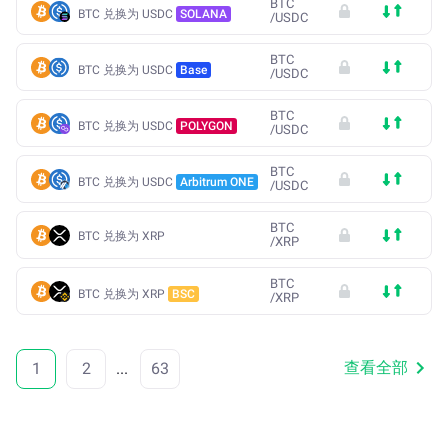
BTC
BTC 兑换为 USDC
SOLANA
/
USDC
BTC
BTC 兑换为 USDC
Base
/
USDC
BTC
BTC 兑换为 USDC
POLYGON
/
USDC
BTC
BTC 兑换为 USDC
Arbitrum ONE
/
USDC
BTC
BTC 兑换为 XRP
/
XRP
BTC
BTC 兑换为 XRP
BSC
/
XRP
查看全部
1
2
...
63