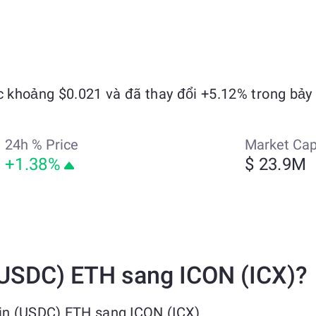
 khoảng $0.021 và đã thay đổi +5.12% trong bảy
24h % Price
Market Ca
+1.38%
$ 23.9M
(USDC) ETH sang ICON (ICX)?
oin (USDC) ETH sang ICON (ICX)