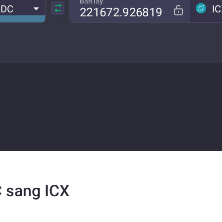
Bạn lấy
SDC
I
C sang ICX