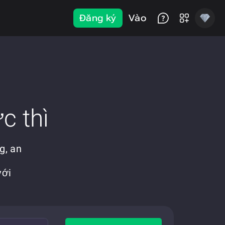
Đăng ký
Vào
c thì
g, an
với