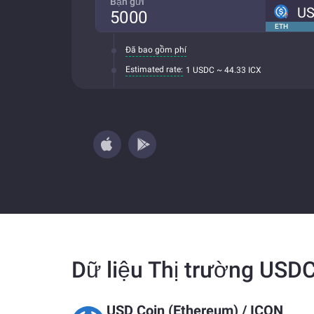
Bạn gửi
U
ETH
Đã bao gồm phí
Estimated rate:
1 USDC ~ 44.33 ICX
Dữ liệu Thị trường USD
USD Coin (Ethereum)
/
ICON