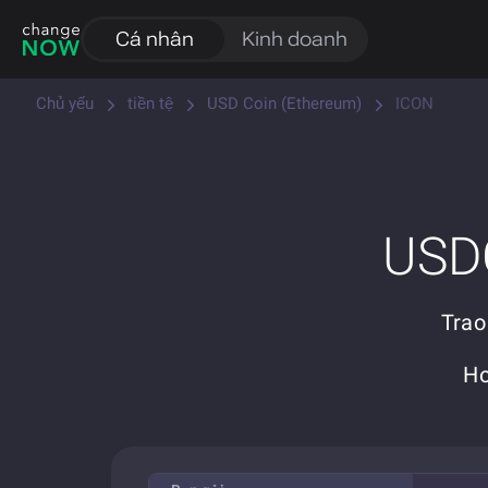
Cá nhân
Kinh doanh
Chủ yếu
tiền tệ
USD Coin (Ethereum)
ICON
USDC
Trao
Ho