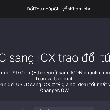
Đổi
Thu nhập
Chuyển
Khám phá
 sang ICX trao đổi tứ
 đổi USD Coin (Ethereum) sang ICON nhanh chón
toàn và bảo mật.
án đổi USDC sang ICX ở tỷ giá hối đoái tốt nhất 
ChangeNOW.