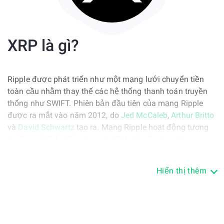
XRP là gì?
Ripple được phát triển như một mạng lưới chuyển tiền
toàn cầu nhằm thay thế các hệ thống thanh toán truyền
thống như SWIFT. Phiên bản đầu tiên của mạng Ripple
được ra mắt vào năm 2012, do
Jed McCaleb
,
Arthur Britto
và
David Schwartz
tạo ra. Mạng Ripple hoạt động tương
tự như một hệ thống hawala kỹ thuật số, cho phép
chuyển tiền xuyên biên giới nhanh chóng mà không cần
di chuyển tiền thực tế.
Hiển thị thêm
Không giống như nhiều dự án blockchain khác, Ripple
không sử dụng cơ chế Proof-of-Work hoặc Proof-of-Stake.
Thay vào đó, nó dựa vào một giao thức đồng thuận để
xác minh giao dịch và cập nhật số dư tài khoản. XRP, tiền