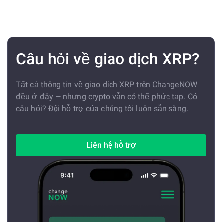
Câu hỏi về giao dịch XRP?
Tất cả thông tin về giao dịch XRP trên ChangeNOW
đều ở đây — nhưng crypto vẫn có thể phức tạp. Có
câu hỏi? Đội hỗ trợ của chúng tôi luôn sẵn sàng.
Liên hệ hỗ trợ