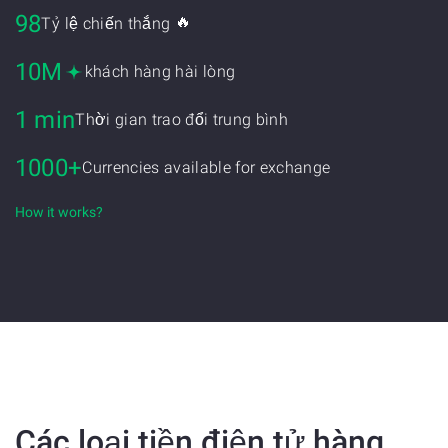
98
🔥
Tỷ lệ chiến thắng
10M
khách hàng hài lòng
1 min
Thời gian trao đổi trung bình
1000+
Currencies available for exchange
How it works?
Các loại tiền điện tử hàng