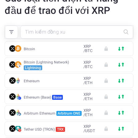
đầu để trao đổi với XRP
XRP
Bitcoin
/
BTC
Bitcoin (Lightning Network)
XRP
/
BTC
Lightning
XRP
Ethereum
/
ETH
XRP
Ethereum (Base)
Base
/
ETH
XRP
Arbitrum Ethereum
Arbitrum ONE
/
ETH
XRP
Tether USD (TRON)
TRX
/
USDT