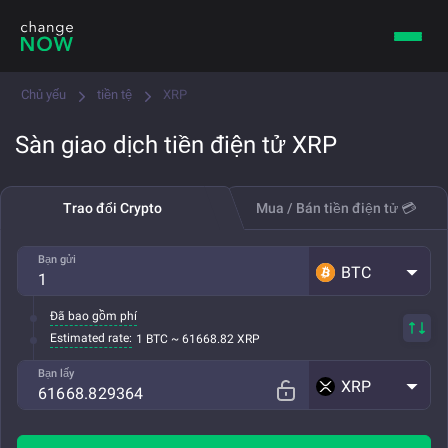
Chủ yếu
tiền tệ
XRP
Sàn giao dịch tiền điện tử XRP
Trao đổi Crypto
Mua / Bán tiền điện tử 💳
Bạn gửi
BTC
Đã bao gồm phí
Estimated rate:
1 BTC ~ 61668.82 XRP
Bạn lấy
XRP