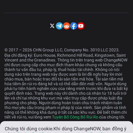
© 2017 – 2026 CHN Group LLC, Company No. 3010 LLC 2023.
Địa chỉ đăng ký: Euro House, Richmond Hill Road, Kingstown, Saint
Vincent and the Grenadines. Thông tin trên trang web ChangeNOW
chỉ được cung cấp cho mục đích tham khảo chung và không cấu
thành tư vấn đầu tư, pháp lý, thuế hoặc tài chính. Không có nội
dung nào trên trang web này được xem là lời đề nghị hay lời mời
chào mua, bán hoặc trao đổi tài sản tiền mã hóa. Tài sản tiền mã
hóa tiềm ẩn rủi ro đáng kể và có thể dẫn đến mất vốn. Người dùng
phải tự tiến hành nghiên cứu của riêng mình trước khi đưa ra bất kỳ
quyết định nào. Trang web này chỉ dành cho cá nhân từ 18 tuổi trở
lên và chỉ tại những khu vực mà việc truy cập được pháp luật địa
phương cho phép. Người dùng hoàn toàn chịu trách nhiệm tuân
thủ mọi yêu cầu trong phạm vi pháp lý của mình. Sản phẩm và tính
năng có thể không khả dụng ở tất cả các khu vực. Để biết thêm chi
tiết về rủi ro, vui lòng xem
Tuyên Bố Công Bố Rủi Ro
của chúng tôi.
Chúng tôi dùng cookie.
Khi dùng ChangeNOW, bạn đồng ý
Tiếng Việt