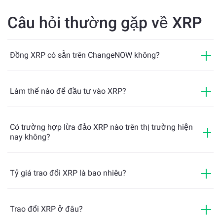
Jordan trên XRP Ledger. Dự án này là sự hợp tác với
Rare
Air Media
và
VSA Partners
. Động thái này cho thấy các
Câu hỏi thường gặp về XRP
trường hợp sử dụng ngày càng mở rộng của Ripple ngoài
lĩnh vực thanh toán, làm dấy lên các câu hỏi như XRP là
tiền điện tử gì, liệu XRP có phải là Bitcoin tiếp theo, và
Đồng XRP có sẵn trên ChangeNOW không?
tương lai của XRP sẽ ra sao.
Làm thế nào để đầu tư vào XRP?
Có trường hợp lừa đảo XRP nào trên thị trường hiện
nay không?
Tỷ giá trao đổi XRP là bao nhiêu?
Trao đổi XRP ở đâu?