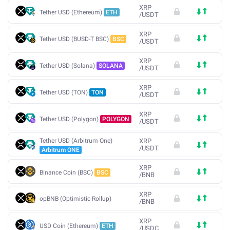
XRP
Tether USD (Ethereum)
ETH
/
USDT
XRP
Tether USD (BUSD-T BSC)
BSC
/
USDT
XRP
Tether USD (Solana)
SOLANA
/
USDT
XRP
Tether USD (TON)
TON
/
USDT
XRP
Tether USD (Polygon)
POLYGON
/
USDT
Tether USD (Arbitrum One)
XRP
/
USDT
Arbitrum ONE
XRP
Binance Coin (BSC)
BSC
/
BNB
XRP
opBNB (Optimistic Rollup)
/
BNB
XRP
USD Coin (Ethereum)
ETH
/
USDC