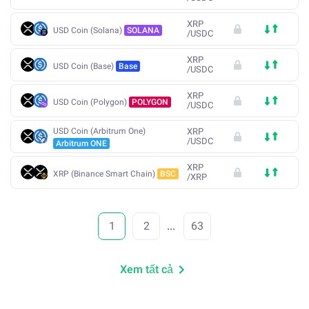
XRP
USD Coin (Solana)
SOLANA
/
USDC
XRP
USD Coin (Base)
Base
/
USDC
XRP
USD Coin (Polygon)
POLYGON
/
USDC
USD Coin (Arbitrum One)
XRP
/
USDC
Arbitrum ONE
XRP
XRP (Binance Smart Chain)
BSC
/
XRP
1
2
...
63
Xem tất cả