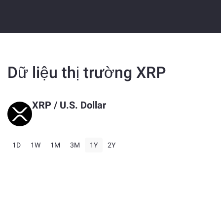
Dữ liệu thị trường XRP
XRP
/ U.S. Dollar
1D
1W
1M
3M
1Y
2Y