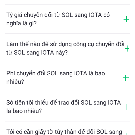
Tỷ giá chuyển đổi từ SOL sang IOTA có
nghĩa là gì?
Tỷ giá chuyển đổi cho biết bạn sẽ nhận được bao
nhiêu IOTA khi đổi lấy SOL. Tỷ giá này dao động theo
Làm thế nào để sử dụng công cụ chuyển đổi
điều kiện thị trường, cung và cầu, và tính thanh khoản.
từ SOL sang IOTA này?
Chỉ cần nhập số lượng SOL bạn muốn đổi, công cụ sẽ
tính toán số lượng IOTA ước tính mà bạn sẽ nhận
Phí chuyển đổi SOL sang IOTA là bao
được. Sau đó, làm theo các bước để hoàn tất giao
nhiêu?
dịch.
Phí trao đổi thay đổi tùy thuộc vào mạng lưới, tính
thanh khoản và điều kiện thị trường. ChangeNOW
Số tiền tối thiểu để trao đổi SOL sang IOTA
cung cấp tỷ lệ cạnh tranh mà không có phí ẩn, và số
là bao nhiêu?
tiền cuối cùng sẽ được hiển thị trước khi bạn xác nhận
giao dịch.
Số tiền tối thiểu phụ thuộc vào phí mạng và tính thanh
khoản. Nền tảng sẽ tự động tính toán số tiền tối thiểu
Tôi có cần giấy tờ tùy thân để đổi SOL sang