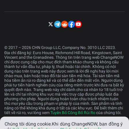
© 2017 – 2026 CHN Group LLC, Company No. 3010 LLC 2023.
Địa chỉ đăng ký: Euro House, Richmond Hill Road, Kingstown, Saint
Vincent and the Grenadines. Thông tin trên trang web ChangeNOW
chỉ được cung cấp cho mục đích tham khảo chung và không cấu
thành tư vấn đầu tư, pháp lý, thuế hoặc tài chính. Không có nội
dung nào trên trang web này được xem là lời đề nghị hay lời mời
chào mua, bán hoặc trao đổi tài sản tiền mã hóa. Tài sản tiền mã
hóa tiềm ẩn rủi ro đáng kể và có thể dẫn đến mất vốn. Người dùng
phải tự tiến hành nghiên cứu của riêng mình trước khi đưa ra bất kỳ
quyết định nào. Trang web này chỉ dành cho cá nhân từ 18 tuổi trở
lên và chỉ tại những khu vực mà việc truy cập được pháp luật địa
phương cho phép. Người dùng hoàn toàn chịu trách nhiệm tuân
thủ mọi yêu cầu trong phạm vi pháp lý của mình. Sản phẩm và tính
năng có thể không khả dụng ở tất cả các khu vực. Để biết thêm chi
tiết về rủi ro, vui lòng xem
Tuyên Bố Công Bố Rủi Ro
của chúng tôi.
Chúng tôi dùng cookie.
Khi dùng ChangeNOW, bạn đồng ý
Tiếng Việt