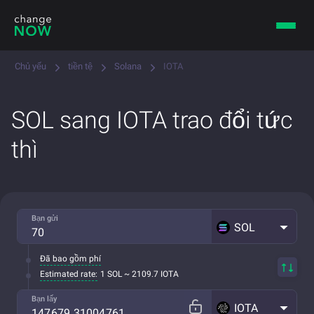
Chủ yếu
tiền tệ
Solana
IOTA
SOL sang IOTA trao đổi tức
thì
Bạn gửi
SOL
Đã bao gồm phí
Estimated rate:
1 SOL ~ 2109.7 IOTA
Bạn lấy
IOTA