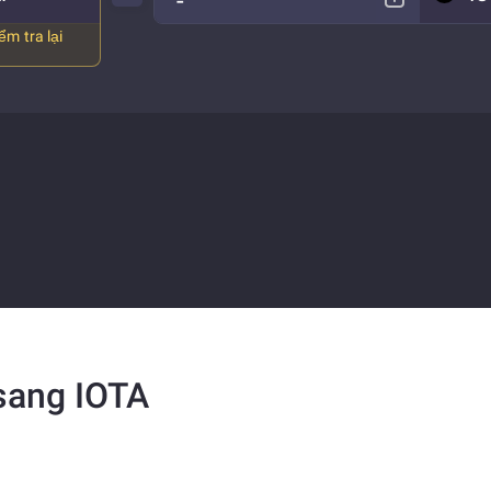
ểm tra lại
 sang IOTA