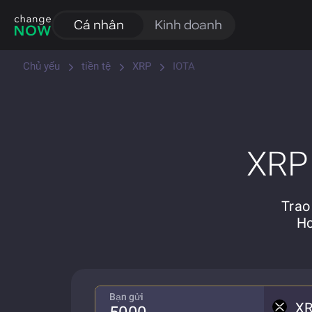
Cá nhân
Kinh doanh
Chủ yếu
tiền tệ
XRP
IOTA
XRP 
Trao
Ho
Bạn gửi
X