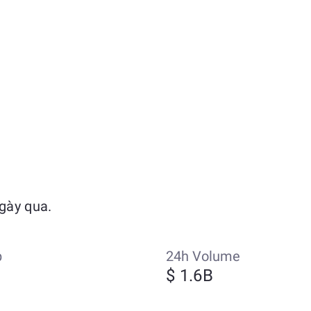
gày qua.
p
24h Volume
$ 1.6B