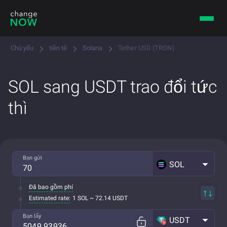
Chủ yếu
tiền tệ
Solana
Tether USD (TRON)
SOL sang USDT trao đổi tức
thì
Bạn gửi
SOL
Đã bao gồm phí
Estimated rate:
1 SOL ~ 72.14 USDT
Bạn lấy
USDT