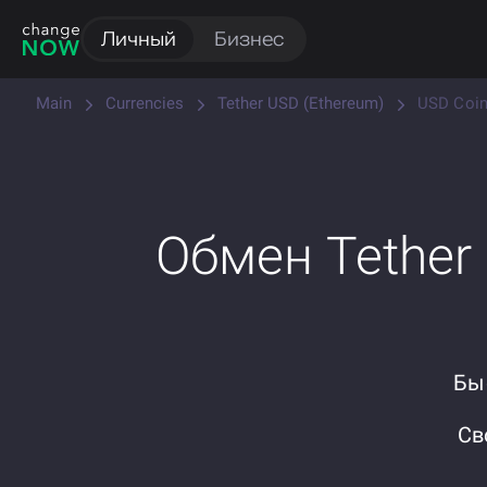
Личный
Бизнес
Main
Currencies
Tether USD (Ethereum)
USD Coin
Обмен Tether
Бы
Св