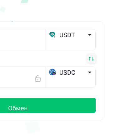
USDT
ETH
USDC
SOLANA
Обмен