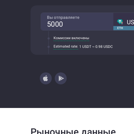
Вы отправляете
U
ETH
Комиссии включены
Estimated rate:
1 USDT ~ 0.98 USDC
Рыночные данные