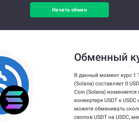
Начать обмен
Обменный к
В данный момент курс 1 T
(Solana) составляет 0 USD
Coin (Solana) изменяетс
конвертере USDT к USDC 
можете обменивать сколь
свопов USDT на USDC, мен