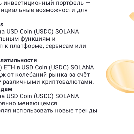
ь инвестиционный портфель —
тенциальные возможности для
es
на USD Coin (USDC) SOLANA
альным функциям и
п к платформе, сервисам или
латильности
) ETH в USD Coin (USDC) SOLANA
ж от колебаний рынка за счёт
у различными криптовалютами.
ндам
на USD Coin (USDC) SOLANA
стоянно меняющемся
оляя использовать новые тренды