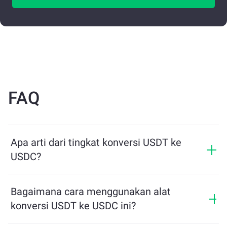
FAQ
Apa arti dari tingkat konversi USDT ke
USDC?
Tingkat konversi menunjukkan berapa banyak USDC
yang akan Anda terima sebagai pertukaran untuk
Bagaimana cara menggunakan alat
USDT. Tingkat ini berfluktuasi berdasarkan kondisi
konversi USDT ke USDC ini?
pasar, penawaran dan permintaan, serta likuiditas.
Cukup masukkan jumlah USDT yang ingin Anda