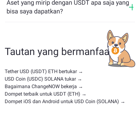
jam terakhir.
Aset yang mirip dengan USDT apa saja yang
dengan mudah.
bisa saya dapatkan?
Aset yang mirip dengan USDT bergantung pada
kategorinya — apakah itu stablecoin, token utilitas,
koin pemerintahan, atau jenis lainnya. Alternatif umum
termasuk cryptocurrency lain dengan kasus
Tautan yang bermanfaat
penggunaan atau posisi pasar serupa. Periksa semua
aset yang tersedia untuk ditukar di
halaman
pertukaran utama
.
Tether USD (USDT) ETH bertukar →
USD Coin (USDC) SOLANA tukar →
Bagaimana ChangeNOW bekerja →
Dompet terbaik untuk USDT (ETH) →
Dompet iOS dan Android untuk USD Coin (SOLANA) →