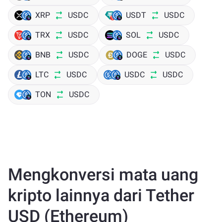
XRP
USDC
USDT
USDC
TRX
USDC
SOL
USDC
BNB
USDC
DOGE
USDC
LTC
USDC
USDC
USDC
TON
USDC
Mengkonversi mata uang
kripto lainnya dari Tether
USD (Ethereum)