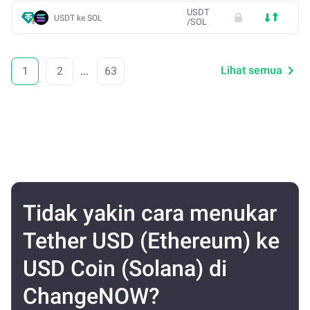
USDT
USDT ke SOL
/
SOL
Lihat semua
1
2
...
63
Tidak yakin cara menukar
Tether USD (Ethereum) ke
USD Coin (Solana) di
ChangeNOW?