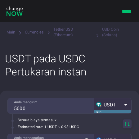
Tether USD
USD Coin
Main
Currencies
(Ethereum)
(Solana)
USDT pada USDC
Pertukaran instan
Anda mengirim
USDT
ETH
Semua biaya termasuk
Estimated rate:
1 USDT ~ 0.98 USDC
Anda mendapatkan