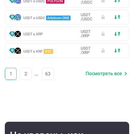
USDT к USDC
POLYGON
/
USDC
USDT
USDT к USDC
Arbitrum ONE
/
USDC
USDT
USDT к XRP
/
XRP
USDT
USDT к XRP
BSC
/
XRP
Посмотреть все
1
2
...
63