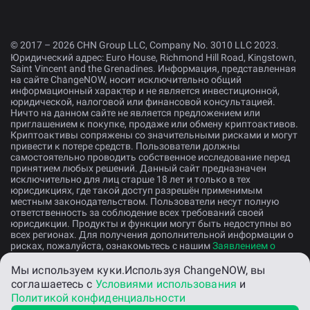
© 2017 – 2026 CHN Group LLC, Company No. 3010 LLC 2023.
Юридический адрес: Euro House, Richmond Hill Road, Kingstown,
Saint Vincent and the Grenadines. Информация, представленная
на сайте ChangeNOW, носит исключительно общий
информационный характер и не является инвестиционной,
юридической, налоговой или финансовой консультацией.
Ничто на данном сайте не является предложением или
приглашением к покупке, продаже или обмену криптоактивов.
Криптоактивы сопряжены со значительными рисками и могут
привести к потере средств. Пользователи должны
самостоятельно проводить собственное исследование перед
принятием любых решений. Данный сайт предназначен
исключительно для лиц старше 18 лет и только в тех
юрисдикциях, где такой доступ разрешён применимым
местным законодательством. Пользователи несут полную
ответственность за соблюдение всех требований своей
юрисдикции. Продукты и функции могут быть недоступны во
всех регионах. Для получения дополнительной информации о
рисках, пожалуйста, ознакомьтесь с нашим
Заявлением о
раскрытии рисков
.
Мы используем куки.
Используя ChangeNOW, вы
соглашаетесь с
Условиями использования
и
Русский
Политикой конфиденциальности