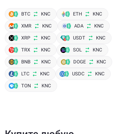
BTC
KNC
ETH
KNC
XMR
KNC
ADA
KNC
XRP
KNC
USDT
KNC
TRX
KNC
SOL
KNC
BNB
KNC
DOGE
KNC
LTC
KNC
USDC
KNC
TON
KNC