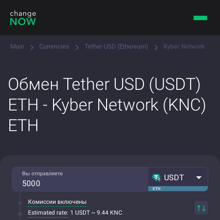
Main
Currencies
Tether USD (Ethereum)
Kyber Network
Обмен Tether USD (USDT)
ETH - Kyber Network (KNC)
ETH
Вы отправляете
USDT
ETH
Комиссии включены
Estimated rate:
1 USDT ~ 9.44 KNC