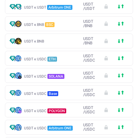
USDT
USDT к USDT
Arbitrum ONE
/
USDT
USDT
USDT к BNB
BSC
/
BNB
USDT
USDT к BNB
/
BNB
USDT
USDT к USDC
ETH
/
USDC
USDT
USDT к USDC
SOLANA
/
USDC
USDT
USDT к USDC
Base
/
USDC
USDT
USDT к USDC
POLYGON
/
USDC
USDT
USDT к USDC
Arbitrum ONE
/
USDC