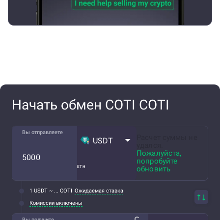
Начать обмен COTI COTI
Вы отправляете
Расчет суммы не
USDT
удался.
Пожалуйста,
попробуйте
ETH
обновить
1 USDT ~ ... COTI
Ожидаемая ставка
Комиссии включены
Вы получите