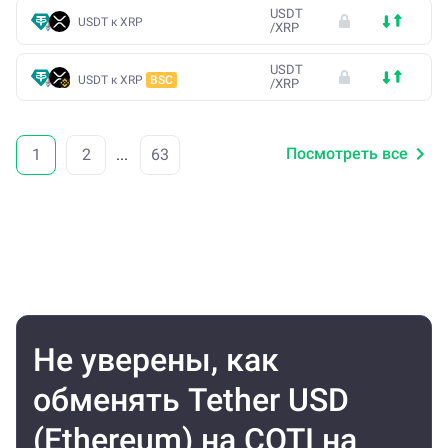
USDT
USDT к XRP
/
XRP
USDT
USDT к XRP
BSC
/
XRP
Посмотреть все
1
2
...
63
Не уверены, как
обменять Tether USD
(Ethereum) на COTI на