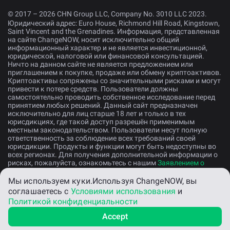
© 2017 – 2026 CHN Group LLC, Company No. 3010 LLC 2023.
Юридический адрес: Euro House, Richmond Hill Road, Kingstown,
Saint Vincent and the Grenadines. Информация, представленная
на сайте ChangeNOW, носит исключительно общий
информационный характер и не является инвестиционной,
юридической, налоговой или финансовой консультацией.
Ничто на данном сайте не является предложением или
приглашением к покупке, продаже или обмену криптоактивов.
Криптоактивы сопряжены со значительными рисками и могут
привести к потере средств. Пользователи должны
самостоятельно проводить собственное исследование перед
принятием любых решений. Данный сайт предназначен
исключительно для лиц старше 18 лет и только в тех
юрисдикциях, где такой доступ разрешён применимым
местным законодательством. Пользователи несут полную
ответственность за соблюдение всех требований своей
юрисдикции. Продукты и функции могут быть недоступны во
всех регионах. Для получения дополнительной информации о
рисках, пожалуйста, ознакомьтесь с нашим
Заявлением о
раскрытии рисков
.
Мы используем куки.
Используя ChangeNOW, вы
соглашаетесь с
Условиями использования
и
Русский
Политикой конфиденциальности
Accept