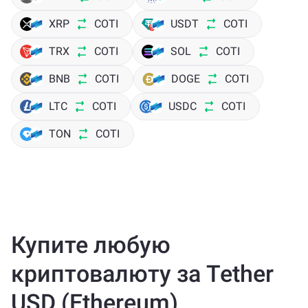
XRP
COTI
USDT
COTI
TRX
COTI
SOL
COTI
BNB
COTI
DOGE
COTI
LTC
COTI
USDC
COTI
TON
COTI
Купите любую
криптовалюту за Tether
USD (Ethereum)