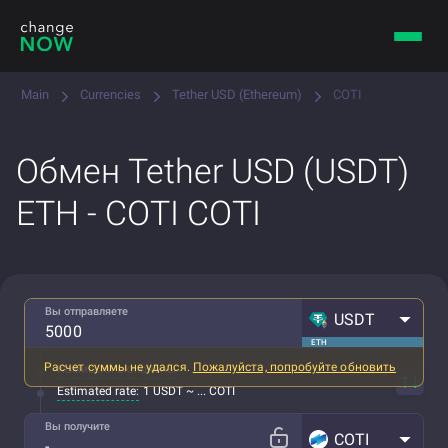
Main
Currencies
Tether USD (Ethereum)
COTI
Обмен Tether USD (USDT)
ETH - COTI COTI
Вы отправляете
USDT
ETH
Расчет суммы не удался.
Пожалуйста, попробуйте обновить
Комиссии включены
Estimated rate:
1 USDT ~ ... COTI
Вы получите
COTI