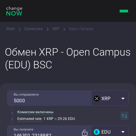
Main
Currencies
XRP
Open Campus
Обмен XRP - Open Campus
(EDU) BSC
Вы отправляете
XRP
Комиссии включены
Estimated rate:
1 XRP ~ 29.26 EDU
Вы получите
EDU