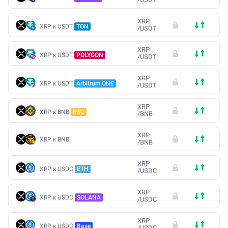
XRP
XRP к USDT
TON
/
USDT
XRP
XRP к USDT
POLYGON
/
USDT
XRP
XRP к USDT
Arbitrum ONE
/
USDT
XRP
XRP к BNB
BSC
/
BNB
XRP
XRP к BNB
/
BNB
XRP
XRP к USDC
ETH
/
USDC
XRP
XRP к USDC
SOLANA
/
USDC
XRP
XRP к USDC
Base
/
USDC