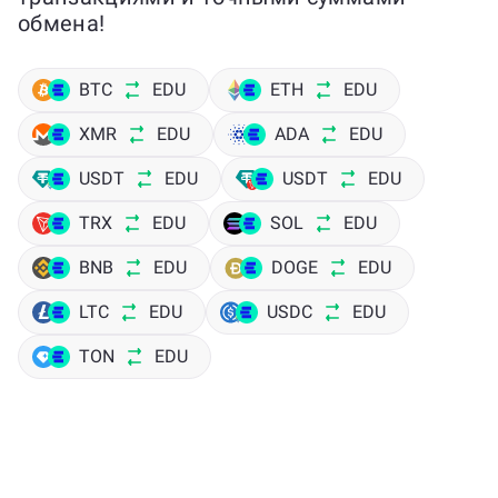
обмена!
BTC
EDU
ETH
EDU
XMR
EDU
ADA
EDU
USDT
EDU
USDT
EDU
TRX
EDU
SOL
EDU
BNB
EDU
DOGE
EDU
LTC
EDU
USDC
EDU
TON
EDU