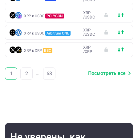
XRP
XRP к USDC
POLYGON
/
USDC
XRP
XRP к USDC
Arbitrum ONE
/
USDC
XRP
XRP к XRP
BSC
/
XRP
Посмотреть все
1
2
...
63
Не уверены, как