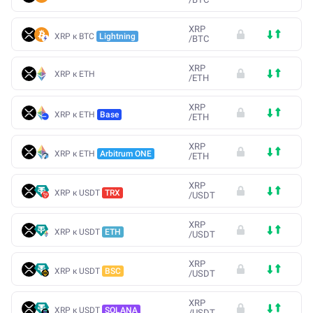
XRP
XRP к BTC
Lightning
/
BTC
XRP
XRP к ETH
/
ETH
XRP
XRP к ETH
Base
/
ETH
XRP
XRP к ETH
Arbitrum ONE
/
ETH
XRP
XRP к USDT
TRX
/
USDT
XRP
XRP к USDT
ETH
/
USDT
XRP
XRP к USDT
BSC
/
USDT
XRP
XRP к USDT
SOLANA
/
USDT