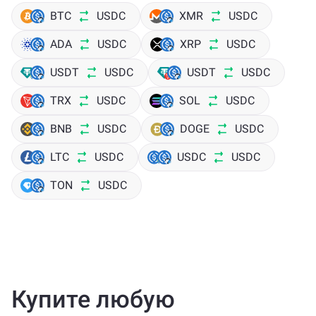
BTC
USDC
XMR
USDC
ADA
USDC
XRP
USDC
USDT
USDC
USDT
USDC
TRX
USDC
SOL
USDC
BNB
USDC
DOGE
USDC
LTC
USDC
USDC
USDC
TON
USDC
Купите любую