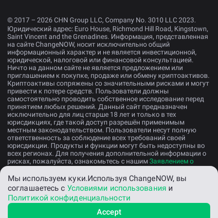
© 2017 – 2026 CHN Group LLC, Company No. 3010 LLC 2023.
Юридический адрес: Euro House, Richmond Hill Road, Kingstown,
Saint Vincent and the Grenadines. Информация, представленная
на сайте ChangeNOW, носит исключительно общий
информационный характер и не является инвестиционной,
юридической, налоговой или финансовой консультацией.
Ничто на данном сайте не является предложением или
приглашением к покупке, продаже или обмену криптоактивов.
Криптоактивы сопряжены со значительными рисками и могут
привести к потере средств. Пользователи должны
самостоятельно проводить собственное исследование перед
принятием любых решений. Данный сайт предназначен
исключительно для лиц старше 18 лет и только в тех
юрисдикциях, где такой доступ разрешён применимым
местным законодательством. Пользователи несут полную
ответственность за соблюдение всех требований своей
юрисдикции. Продукты и функции могут быть недоступны во
всех регионах. Для получения дополнительной информации о
рисках, пожалуйста, ознакомьтесь с нашим
Заявлением о
раскрытии рисков
.
Мы используем куки.
Используя ChangeNOW, вы
соглашаетесь с
Условиями использования
и
Русский
Политикой конфиденциальности
Accept