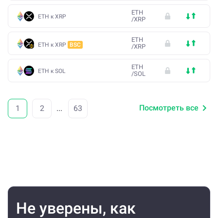
ETH
ETH к XRP
/
XRP
ETH
ETH к XRP
BSC
/
XRP
ETH
ETH к SOL
/
SOL
Посмотреть все
1
2
...
63
Не уверены, как