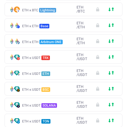
ETH
ETH к BTC
Lightning
/
BTC
ETH
ETH к ETH
Base
/
ETH
ETH
ETH к ETH
Arbitrum ONE
/
ETH
ETH
ETH к USDT
TRX
/
USDT
ETH
ETH к USDT
ETH
/
USDT
ETH
ETH к USDT
BSC
/
USDT
ETH
ETH к USDT
SOLANA
/
USDT
ETH
ETH к USDT
TON
/
USDT