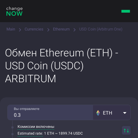
Main
Currencies
Ethereum
USD Coin (Arbitrum One)
Обмен Ethereum (ETH) -
USD Coin (USDC)
ARBITRUM
Вы отправляете
ETH
Комиссии включены
Estimated rate:
1 ETH ~ 1899.74 USDC