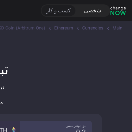
شخصی
کسب و کار
D Coin (Arbitrum One)
Ethereum
Currencies
Main
تبا
مبادله ETH ب
تو میفرستی
TH