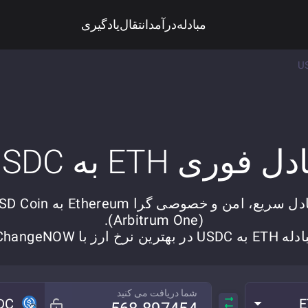
مبادله
درآمد
انتقال
یادگیری
US
دل فوری ETH به USDC
تبادل سریع، امن و خصوصی گرا Ethereum به 
(Arbitrum One).
ه USDC در بهترین نرخ ارز با ChangeNOW.
شما دریافت می کنید
DC
E