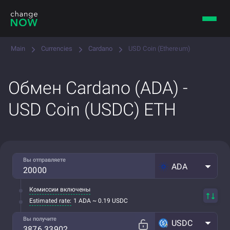
Main
Currencies
Cardano
USD Coin (Ethereum)
Обмен Cardano (ADA) -
USD Coin (USDC) ETH
Вы отправляете
ADA
Комиссии включены
Estimated rate:
1 ADA ~ 0.19 USDC
Вы получите
USDC