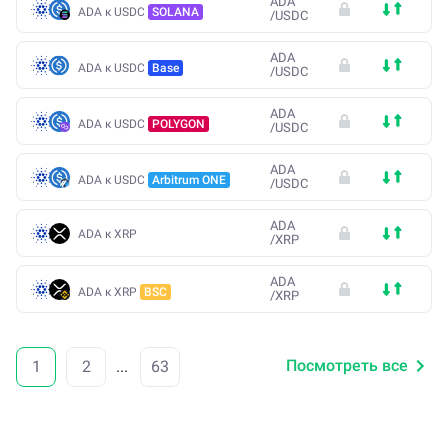
ADA
ADA к USDC
SOLANA
/
USDC
ADA
ADA к USDC
Base
/
USDC
ADA
ADA к USDC
POLYGON
/
USDC
ADA
ADA к USDC
Arbitrum ONE
/
USDC
ADA
ADA к XRP
/
XRP
ADA
ADA к XRP
BSC
/
XRP
Посмотреть все
1
2
...
63