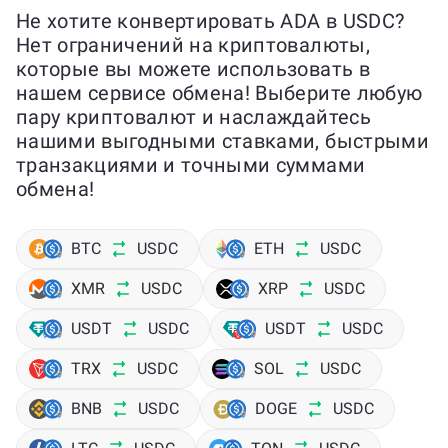
Не хотите конвертировать ADA в USDC?
Нет ограничений на криптовалюты,
которые вы можете использовать в
нашем сервисе обмена! Выберите любую
пару криптовалют и наслаждайтесь
нашими выгодными ставками, быстрыми
транзакциями и точными суммами
обмена!
BTC
USDC
ETH
USDC
XMR
USDC
XRP
USDC
USDT
USDC
USDT
USDC
TRX
USDC
SOL
USDC
BNB
USDC
DOGE
USDC