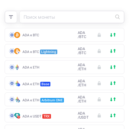
ADA
ADA к BTC
/
BTC
ADA
ADA к BTC
Lightning
/
BTC
ADA
ADA к ETH
/
ETH
ADA
ADA к ETH
Base
/
ETH
ADA
ADA к ETH
Arbitrum ONE
/
ETH
ADA
ADA к USDT
TRX
/
USDT