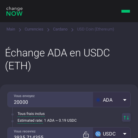
Main
Currencies
Cardano
USD Coin (Ethereum)
Échange ADA en USDC
(ETH)
Vous envoyez
ADA
Tous frais inclus
Estimated rate:
1 ADA ~ 0.19 USDC
Vous recevrez
USDC