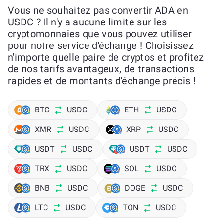
Vous ne souhaitez pas convertir ADA en
USDC ? Il n'y a aucune limite sur les
cryptomonnaies que vous pouvez utiliser
pour notre service d'échange ! Choisissez
n'importe quelle paire de cryptos et profitez
de nos tarifs avantageux, de transactions
rapides et de montants d'échange précis !
BTC
USDC
ETH
USDC
XMR
USDC
XRP
USDC
USDT
USDC
USDT
USDC
TRX
USDC
SOL
USDC
BNB
USDC
DOGE
USDC
LTC
USDC
TON
USDC