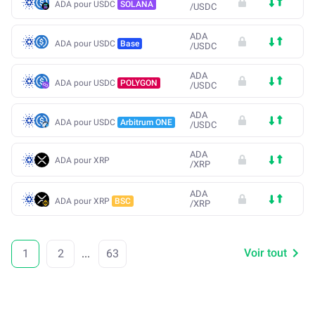
ADA pour USDC
SOLANA
/
USDC
ADA
ADA pour USDC
Base
/
USDC
ADA
ADA pour USDC
POLYGON
/
USDC
ADA
ADA pour USDC
Arbitrum ONE
/
USDC
ADA
ADA pour XRP
/
XRP
ADA
ADA pour XRP
BSC
/
XRP
Voir tout
1
2
...
63