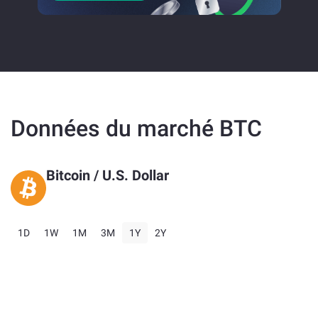
Données du marché BTC
Bitcoin
/ U.S. Dollar
1D
1W
1M
3M
1Y
2Y