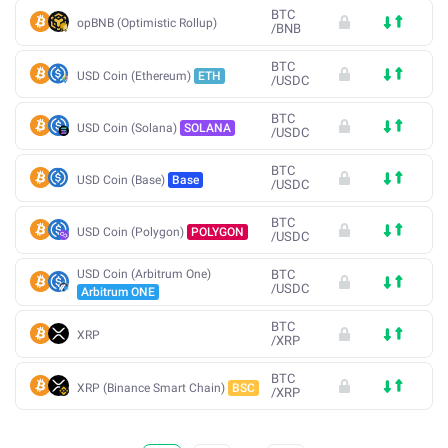
BTC
opBNB (Optimistic Rollup)
/
BNB
BTC
USD Coin (Ethereum)
ETH
/
USDC
BTC
USD Coin (Solana)
SOLANA
/
USDC
BTC
USD Coin (Base)
Base
/
USDC
BTC
USD Coin (Polygon)
POLYGON
/
USDC
USD Coin (Arbitrum One)
BTC
/
USDC
Arbitrum ONE
BTC
XRP
/
XRP
BTC
XRP (Binance Smart Chain)
BSC
/
XRP