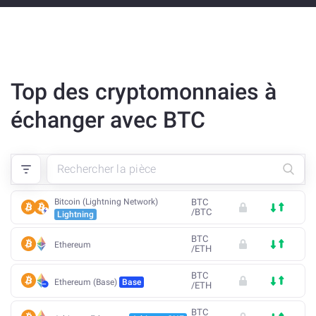
Top des cryptomonnaies à
échanger avec BTC
Bitcoin (Lightning Network)
BTC
/
BTC
Lightning
BTC
Ethereum
/
ETH
BTC
Ethereum (Base)
Base
/
ETH
BTC