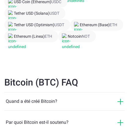
USD Coin (Ethereum)
USDC
limité de 21 millions de BTC, qui sera entièrement extrait
aux alentours de 2140. Cet approvisionnement limité rend
Tether USD (Solana)
USDT
BTC plus attrayant pour les investisseurs.
Tether USD (Optimism)
USDT
Ethereum (Base)
ETH
Ethereum (Linea)
ETH
Notcoin
NOT
Bitcoin (BTC) FAQ
Quand a été créé Bitcoin?
Par quoi Bitcoin est-il soutenu?