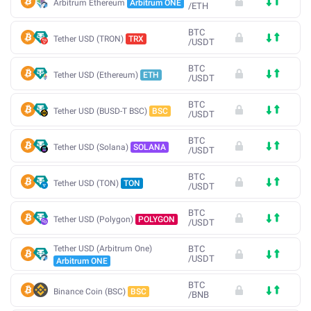
Arbitrum Ethereum
Arbitrum ONE
/
ETH
BTC
Tether USD (TRON)
TRX
/
USDT
BTC
Tether USD (Ethereum)
ETH
/
USDT
BTC
Tether USD (BUSD-T BSC)
BSC
/
USDT
BTC
Tether USD (Solana)
SOLANA
/
USDT
BTC
Tether USD (TON)
TON
/
USDT
BTC
Tether USD (Polygon)
POLYGON
/
USDT
Tether USD (Arbitrum One)
BTC
/
USDT
Arbitrum ONE
BTC
Binance Coin (BSC)
BSC
/
BNB