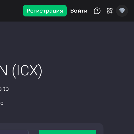
Регистрация
Войти
N (ICX)
 to
 с