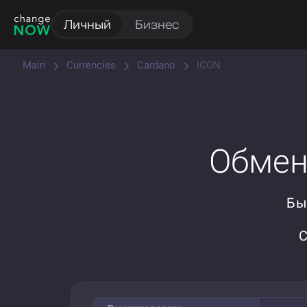
Личный
Бизнес
Main
Currencies
Cardano
ICON
Обмен 
Бы
С