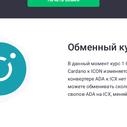
Обменный к
В данный момент курс 1 C
Cardano к ICON изменяет
конвертере ADA к ICX не
можете обменивать сколь
свопов ADA на ICX, меняй