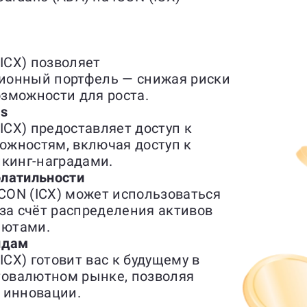
(ICX) позволяет
ионный портфель — снижая риски
зможности для роста.
es
ICX) предоставляет доступ к
ожностям, включая доступ к
йкинг-наградами.
латильности
ICON (ICX) может использоваться
за счёт распределения активов
лютами.
ндам
ICX) готовит вас к будущему в
овалютном рынке, позволяя
 инновации.