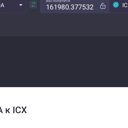
Вы получите
DA
I
 к ICX