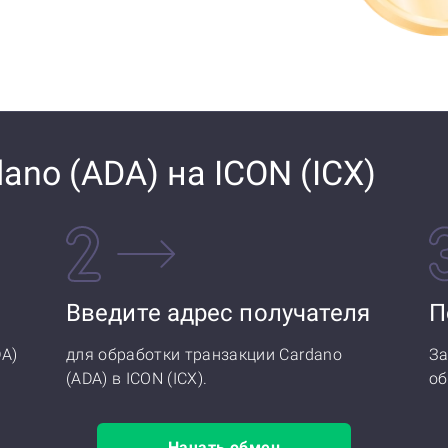
ano (ADA) на ICON (ICX)
Введите адрес получателя
П
DA)
для обработки транзакции Cardano
За
(ADA) в ICON (ICX).
об
Начать обмен