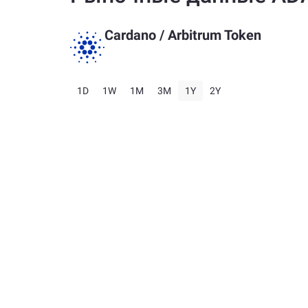
Cardano
/
Arbitrum Token
1D
1W
1M
3M
1Y
2Y