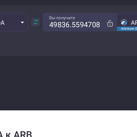
Вы получите
DA
A
Arbitrum 
 к ARB