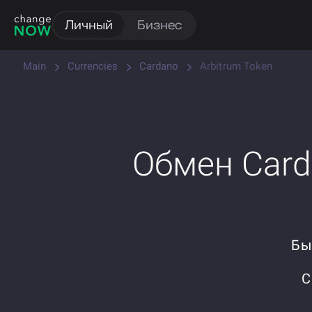
Личный
Бизнес
Main
Currencies
Cardano
Arbitrum Token
Обмен Carda
Бы
С