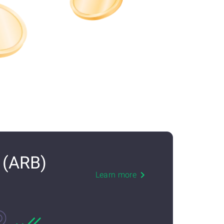
 (ARB)
Learn more