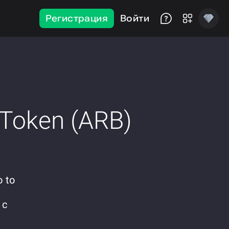
Регистрация
Войти
 Token (ARB)
 to
 с