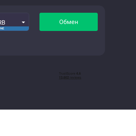
Обмен
RB
ONE