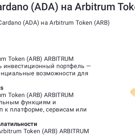
rdano (ADA) на Arbitrum To
rdano (ADA) на Arbitrum Token (ARB)
rum Token (ARB) ARBITRUM
ь инвестиционный портфель —
тенциальные возможности для
es
rum Token (ARB) ARBITRUM
альным функциям и
п к платформе, сервисам или
латильности
Arbitrum Token (ARB) ARBITRUM