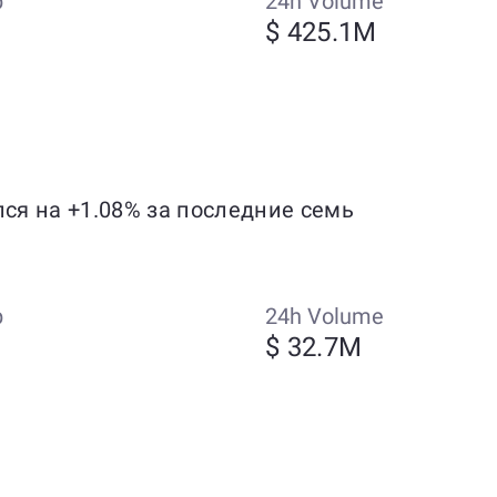
p
24h Volume
$ 425.1M
лся на +1.08% за последние семь
p
24h Volume
M
$ 32.7M