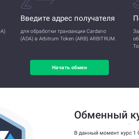
Введите адрес получателя
П
DA)
для обработки транзакции Cardano
За
(ADA) в Arbitrum Token (ARB) ARBITRUM.
об
To
Начать обмен
Обменный к
В данный момент курс 1 C