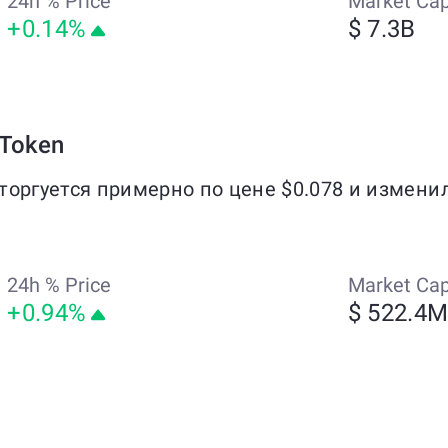
24h % Price
Market Ca
+0.14%
$ 7.3B
Token
 торгуется примерно по цене $0.078 и измени
24h % Price
Market Ca
+0.94%
$ 522.4