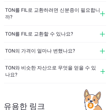
최소 금액은 네트워크 수수료와 유동성에 따라 달라집니
다. 플랫폼은 원활한 거래를 보장하기 위해 필요한 최소
TON를 FIL로 교환하려면 신분증이 필요합니
금액을 자동으로 계산합니다. 그러나 대부분의 경우, 최
까?
소 금액은 2달러 상당입니다.
ChangeNOW에서의 교환은 신분증이 필요하지 않으며,
프로세스가 빠르고 익명입니다. 그러나 ChangeNOW Pro
TON를 FIL로 교환할 수 있나요?
에 로그인하고 인증을 완료하면 교환이 더 유리해집니
네, ChangeNOW에서는 FIL를 TON로, 그리고 반대로도
다. 자세한 내용은
ChangeNOW Pro 페이지
에서 확인하
교환할 수 있습니다. 또한 ChangeNOW는 멀티체인 브리
TON의 가격이 얼마나 변했나요?
세요!
지를 지원하여 다양한 블록체인 간 자산 이동을 간편하
지난 24시간 동안 TON의 가격이 -3.93%만큼 변동했습니
게 할 수 있습니다.
다.
TON와 비슷한 자산으로 무엇을 얻을 수 있
나요?
TON와 유사한 자산은 그 카테고리에 따라 다릅니다 —
스테이블코인, 유틸리티 토큰, 거버넌스 코인 또는 다른
유형일 수 있습니다. 일반적인 대안으로는 유사한 사용
사례나 시장 위치를 가진 다른 암호화폐가 포함됩니다.
유용한 링크
주요 거래 페이지
에서 교환 가능한 모든 자산을 확인하