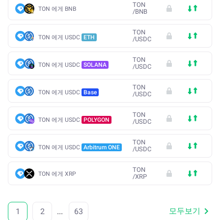
TON
TON 에게 BNB
/
BNB
TON
TON 에게 USDC
ETH
/
USDC
TON
TON 에게 USDC
SOLANA
/
USDC
TON
TON 에게 USDC
Base
/
USDC
TON
TON 에게 USDC
POLYGON
/
USDC
TON
TON 에게 USDC
Arbitrum ONE
/
USDC
TON
TON 에게 XRP
/
XRP
모두보기
1
2
...
63