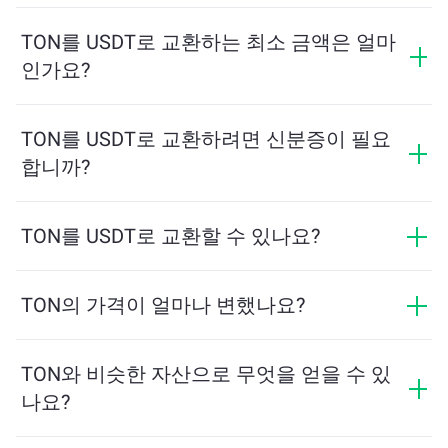
교환 수수료는 네트워크, 유동성 및 시장 상황에 따라 달
라집니다. ChangeNOW는 숨겨진 수수료 없이 경쟁력 있
TON를 USDT로 교환하는 최소 금액은 얼마
는 요금을 제공하며, 최종 금액은 거래를 확인하기 전에
인가요?
표시됩니다.
최소 금액은 네트워크 수수료와 유동성에 따라 달라집니
다. 플랫폼은 원활한 거래를 보장하기 위해 필요한 최소
TON를 USDT로 교환하려면 신분증이 필요
금액을 자동으로 계산합니다. 그러나 대부분의 경우, 최
합니까?
소 금액은 2달러 상당입니다.
ChangeNOW에서의 교환은 신분증이 필요하지 않으며,
프로세스가 빠르고 익명입니다. 그러나 ChangeNOW Pro
TON를 USDT로 교환할 수 있나요?
에 로그인하고 인증을 완료하면 교환이 더 유리해집니
네, ChangeNOW에서는 USDT를 TON로, 그리고 반대로
다. 자세한 내용은
ChangeNOW Pro 페이지
에서 확인하
도 교환할 수 있습니다. 또한 ChangeNOW는 멀티체인 브
TON의 가격이 얼마나 변했나요?
세요!
리지를 지원하여 다양한 블록체인 간 자산 이동을 간편
지난 24시간 동안 TON의 가격이 -0.94%만큼 변동했습니
하게 할 수 있습니다.
다.
TON와 비슷한 자산으로 무엇을 얻을 수 있
나요?
TON와 유사한 자산은 그 카테고리에 따라 다릅니다 —