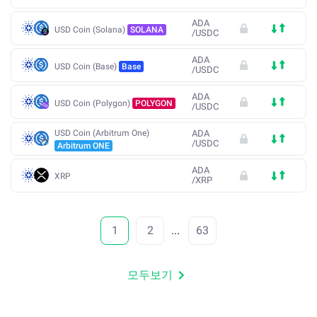
ADA
USD Coin (Solana)
SOLANA
/
USDC
ADA
USD Coin (Base)
Base
/
USDC
ADA
USD Coin (Polygon)
POLYGON
/
USDC
USD Coin (Arbitrum One)
ADA
/
USDC
Arbitrum ONE
ADA
XRP
/
XRP
1
2
...
63
모두보기