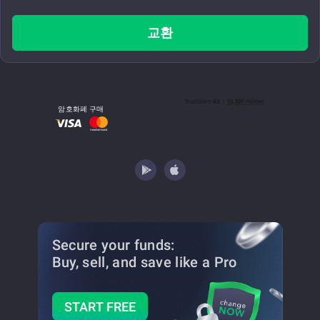
교환
암호화폐 구매
Secure your funds:
Buy, sell, and save
like a Pro
START FREE