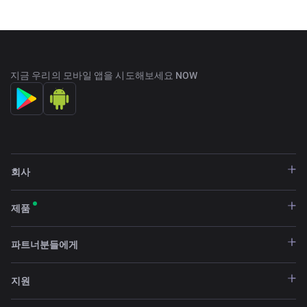
지금 우리의 모바일 앱을 시도해보세요 NOW
회사
제품
실생활 응용 프로그램(DeFi, 신원 확인, 교육 등)에
서 카르다노의 광범위한 채택
파트너분들에게
지원
NFT 및 DeFi 플랫폼을 포함한 카르다노 dApp 생태
계의 급속한 성장