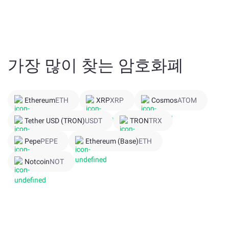
는 사실을 깨달았습니다. 그래서 카르다노 네트워크는 지분
증명(PoS) 프로토콜을 기반으로 한 오로보로스(Ouroboros)
알고리즘을 사용합니다. 이 블록체인의 기본 코인은 ADA입
니다. ADA는 가치 전송(법정화폐나 다른 암호화폐처럼)뿐
만 아니라 스테이킹에도 사용할 수 있습니다 — "스테이크
가장 많이 찾는 암호화폐
풀 운영자"가 네트워크 내에서 거래를 검증하고 블록에 서
명할 수 있도록 돕습니다.
2022년에는
바실 하드 포크
제안이 제출되었으며 6월에 구
Ethereum
ETH
XRP
XRP
Cosmos
ATOM
현될 예정입니다. 바실 프로토콜은 네트워크에 더 저렴한
거래 수수료와 더욱 유연한 네트워크를 제공할 것으로 기대
Tether USD (TRON)
USDT
TRON
TRX
됩니다. 또한 플루투스 스크립트(Plutus scripts)를 통해 효
Pepe
PEPE
Ethereum (Base)
ETH
율성도 개선될 전망입니다.
Notcoin
NOT
카르다노 최신 뉴스를 보려면 이 페이지 하단으로 이동하세
요.