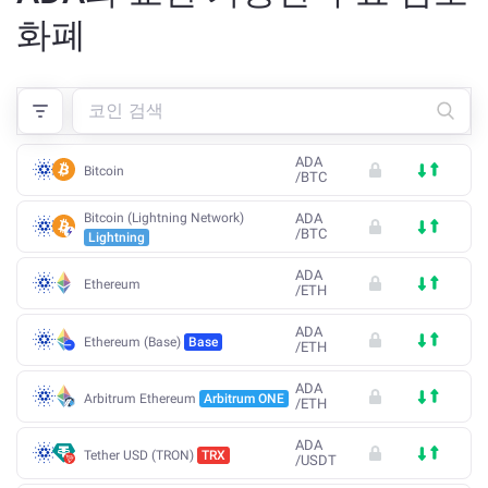
화폐
ADA
Bitcoin
/
BTC
Bitcoin (Lightning Network)
ADA
/
BTC
Lightning
ADA
Ethereum
/
ETH
ADA
Ethereum (Base)
Base
/
ETH
ADA
Arbitrum Ethereum
Arbitrum ONE
/
ETH
ADA
Tether USD (TRON)
TRX
/
USDT