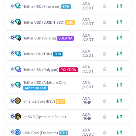
ADA
Tether USD (Ethereum)
ETH
/
USDT
ADA
Tether USD (BUSD-T BSC)
BSC
/
USDT
ADA
Tether USD (Solana)
SOLANA
/
USDT
ADA
Tether USD (TON)
TON
/
USDT
ADA
Tether USD (Polygon)
POLYGON
/
USDT
Tether USD (Arbitrum One)
ADA
/
USDT
Arbitrum ONE
ADA
Binance Coin (BSC)
BSC
/
BNB
ADA
opBNB (Optimistic Rollup)
/
BNB
ADA
USD Coin (Ethereum)
ETH
/
USDC