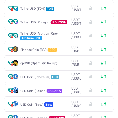
USDT
Tether USD (TON)
TON
/
USDT
USDT
Tether USD (Polygon)
POLYGON
/
USDT
Tether USD (Arbitrum One)
USDT
/
USDT
Arbitrum ONE
USDT
Binance Coin (BSC)
BSC
/
BNB
USDT
opBNB (Optimistic Rollup)
/
BNB
USDT
USD Coin (Ethereum)
ETH
/
USDC
USDT
USD Coin (Solana)
SOLANA
/
USDC
USDT
USD Coin (Base)
Base
/
USDC
USDT