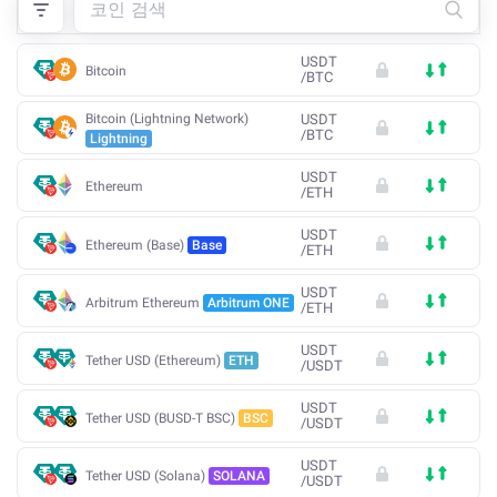
USDT
Bitcoin
/
BTC
Bitcoin (Lightning Network)
USDT
/
BTC
Lightning
USDT
Ethereum
/
ETH
USDT
Ethereum (Base)
Base
/
ETH
USDT
Arbitrum Ethereum
Arbitrum ONE
/
ETH
USDT
Tether USD (Ethereum)
ETH
/
USDT
USDT
Tether USD (BUSD-T BSC)
BSC
/
USDT
USDT
Tether USD (Solana)
SOLANA
/
USDT