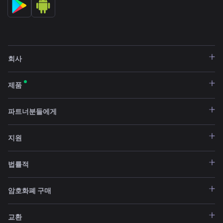
ChangeNOW
에 접속합니다.
사용하려는 통화(예: BTC, ETH 또는 법정 화폐)를
선택합니다.
회사
제품
받을 코인으로
USDT TRC20
을 선택합니다.
파트너분들에게
USDT TRC20 지갑
주소를 입력합니다.
지원
법률적
거래를 완료하고
TRC20 USDT
를 빠르게 받습니다.
암호화폐 구매
교환