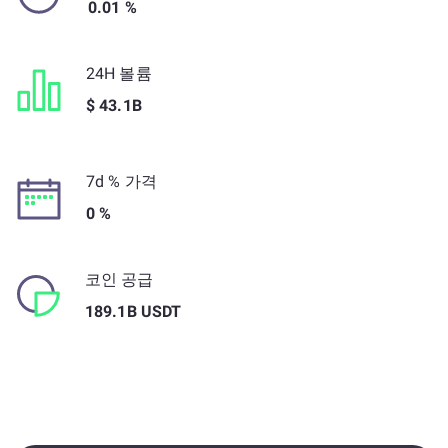
0.01 %
24H 볼륨
$ 43.1B
7d % 가격
0 %
코인 공급
189.1B USDT