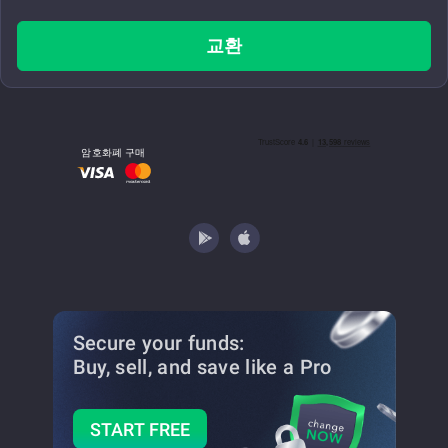
교환
암호화폐 구매
Secure your funds:
Buy, sell, and save
like a Pro
START FREE