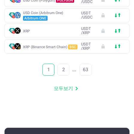
USD Coin (Polygon)
POLYGON
/
USDC
USD Coin (Arbitrum One)
USDT
/
USDC
Arbitrum ONE
USDT
XRP
/
XRP
USDT
XRP (Binance Smart Chain)
BSC
/
XRP
1
2
...
63
모두보기