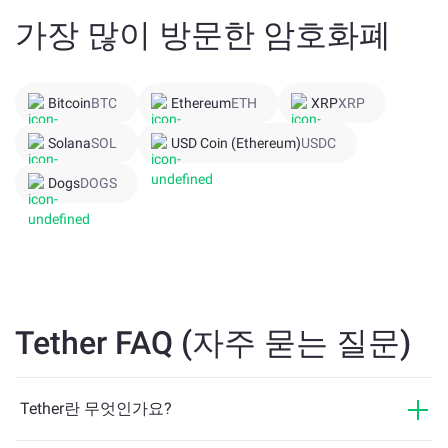
(속도, 탈중앙화, 국경 없는 거래)을 제공하면서도 법정 화폐
가장 많이 방문한 암호화폐
의 안정적인 가치를 유지하는 것입니다. 이는 USDT가 다른
토큰의 가격 변동 없이 가치를 저장하거나 자금을 이체하거
나 거래하려는 사용자에게 인기를 끌게 만듭니다.
Bitcoin
BTC
Ethereum
ETH
XRP
XRP
USDT는 미국 달러와 1:1 비율을 유지하도록 설계되었지만,
Solana
SOL
USD Coin (Ethereum)
USDC
잠시 가격이 변동한 적도 있습니다. 예를 들어, 시장의 큰 스
트레스가 있을 때 USDT 가격이 잠시 $0.88로 하락한 적도
Dogs
DOGS
있었습니다. USDT의 안정성은 상업 어음, 신탁 예금, 현금
및 기타 자산을 포함한 여러 종류의 준비금에 의해 지원됩
니다.
채택이 증가함에 따라 Tether 개발팀은 Tron 네트워크를 통
해 더 빠르고 저렴한 거래를 지원하기 위해 USDT TRC20 토
Tether FAQ (자주 묻는 질문)
큰을 발행하기 시작했습니다. 이로 인해 USDT는 일상적인
사용에 더 접근하기 쉬워졌고, 개발자와 사용자 모두에게
더 매력적이게 되었습니다. Ethereum의 ERC-20 버전과 비
Tether란 무엇인가요?
교했을 때, TRC20 USDT는 더 낮은 수수료와 더 빠른 속도
를 제공하며, 마이크로 거래와 고용량 이체에 이상적입니