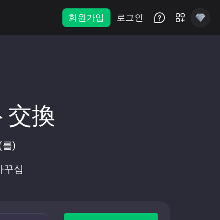
회원가입
로그인
ント交換
(를)
 바꾸십