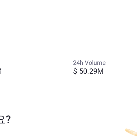
24h Volume
M
$ 50.29M
요?