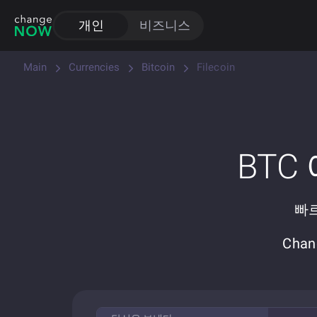
개인
비즈니스
Main
Currencies
Bitcoin
Filecoin
BTC
빠르
Cha