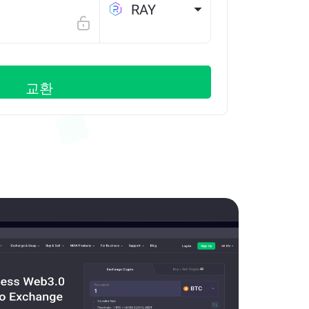
RAY
SOLANA
교환