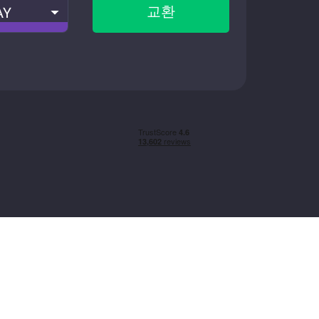
교환
AY