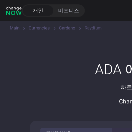
개인
비즈니스
Main
Currencies
Cardano
Raydium
ADA
빠르
Cha