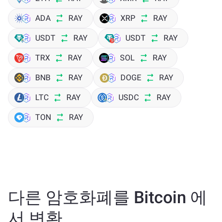
ADA
RAY
XRP
RAY
USDT
RAY
USDT
RAY
TRX
RAY
SOL
RAY
BNB
RAY
DOGE
RAY
LTC
RAY
USDC
RAY
TON
RAY
다른 암호화폐를 Bitcoin 에
서 변환