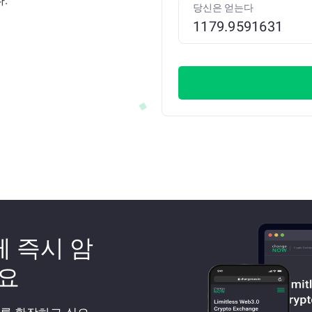
.
당신은 얻는다
께 즉시 암
요