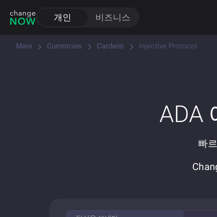
개인
비즈니스
Main
Currencies
Cardano
Injective Protocol
ADA
빠르
Cha