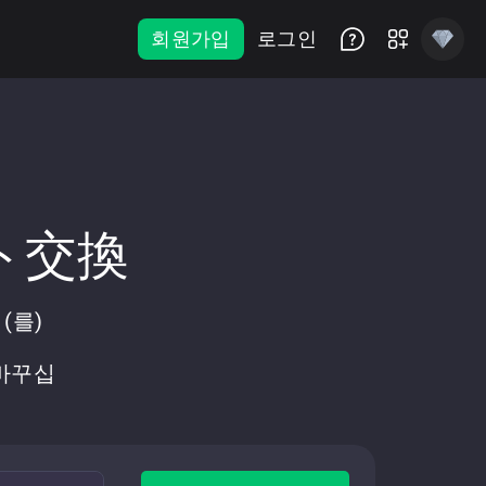
회원가입
로그인
ント交換
(를)
 바꾸십