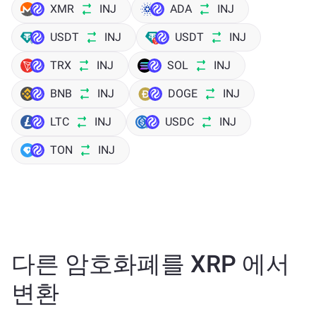
XMR
INJ
ADA
INJ
USDT
INJ
USDT
INJ
TRX
INJ
SOL
INJ
BNB
INJ
DOGE
INJ
LTC
INJ
USDC
INJ
TON
INJ
다른 암호화폐를 XRP 에서
변환