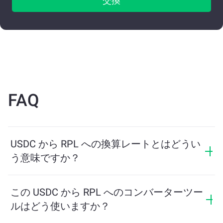
交換
FAQ
USDC から RPL への換算レートとはどうい
う意味ですか？
換算レートは、USDC と引き換えに受け取る RPL の量
を示します。このレートは市場状況、需要と供給、流
この USDC から RPL へのコンバーターツー
動性に応じて変動します。
ルはどう使いますか？