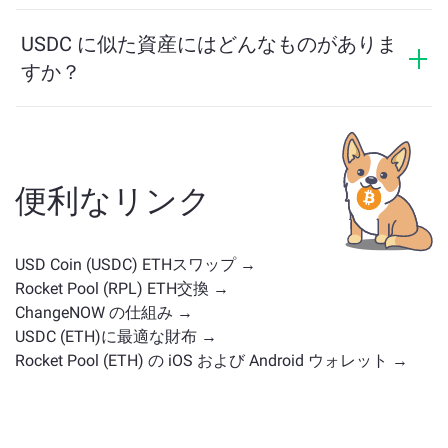
USDC の価格は過去24時間で 0% 変動しました。
USDC に似た資産にはどんなものがありま
すか？
USDC に似た資産は、そのカテゴリによって異なります
— ステーブルコイン、ユーティリティトークン、ガバ
ナンスコイン、またはその他のタイプかどうかです。
一般的な代替案には、類似のユースケースや市場の位
便利なリンク
置を持つ他の暗号通貨が含まれます。
メイン交換ペー
ジ
で利用可能なすべての資産を確認してください。
USD Coin (USDC) ETHスワップ →
Rocket Pool (RPL) ETH交換 →
ChangeNOW の仕組み →
USDC (ETH)に最適な財布 →
Rocket Pool (ETH) の iOS および Android ウォレット →