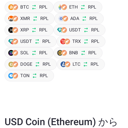
BTC
RPL
ETH
RPL
XMR
RPL
ADA
RPL
XRP
RPL
USDT
RPL
USDT
RPL
TRX
RPL
SOL
RPL
BNB
RPL
DOGE
RPL
LTC
RPL
TON
RPL
USD Coin (Ethereum) から