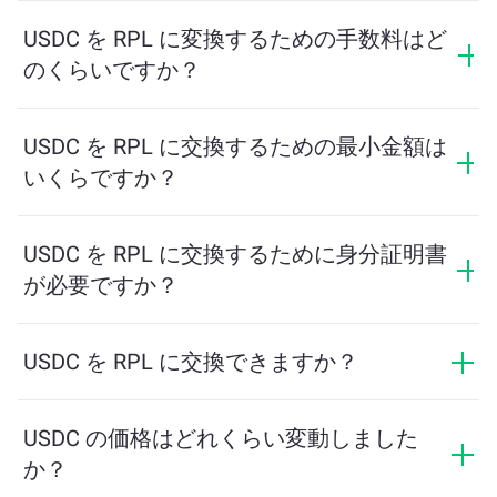
交換したい USDC の量を入力するだけで、ツールが受
け取る予定の RPL の量を計算します。その後、取引を
USDC を RPL に変換するための手数料はど
完了するための手順に従ってください。
のくらいですか？
交換手数料はネットワーク、流動性、市場の状況によ
って異なります。ChangeNOWは隠れた手数料なしで競
USDC を RPL に交換するための最小金額は
争力のあるレートを提供しており、最終金額は取引を
いくらですか？
確認する前に表示されます。
最小金額はネットワーク手数料と流動性によって異な
ります。プラットフォームはスムーズな取引を保証す
USDC を RPL に交換するために身分証明書
るために必要な最小額を自動的に計算します。ただ
が必要ですか？
し、ほとんどの場合、最小金額は2ドル相当です。
ChangeNOWでの交換にはIDは必要なく、プロセスは迅
速で匿名です。ただし、ChangeNOW Proにログインし
USDC を RPL に交換できますか？
て確認を完了すると、交換がより有利になります。詳
はい。ChangeNOWでは、RPL を USDC に、またその逆
細は
ChangeNOW Proページ
をご覧ください！
にも交換できます。さらに、ChangeNOWはマルチチェ
USDC の価格はどれくらい変動しました
ーンブリッジにも対応しており、異なるブロックチェ
か？
ーン間で資産を簡単に移動できます。