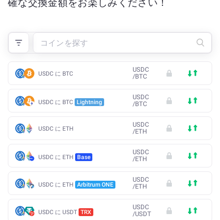
確な交換金額をお楽しみください！
USDC
USDC に BTC
/
BTC
USDC
USDC に BTC
Lightning
/
BTC
USDC
USDC に ETH
/
ETH
USDC
USDC に ETH
Base
/
ETH
USDC
USDC に ETH
Arbitrum ONE
/
ETH
USDC
USDC に USDT
TRX
/
USDT