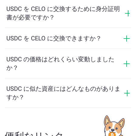
最小金額はネットワーク手数料と流動性によって異な
ります。プラットフォームはスムーズな取引を保証す
USDC を CELO に交換するために身分証明
るために必要な最小額を自動的に計算します。ただ
書が必要ですか？
し、ほとんどの場合、最小金額は2ドル相当です。
ChangeNOWでの交換にはIDは必要なく、プロセスは迅
速で匿名です。ただし、ChangeNOW Proにログインし
USDC を CELO に交換できますか？
て確認を完了すると、交換がより有利になります。詳
はい。ChangeNOWでは、CELO を USDC に、またその
細は
ChangeNOW Proページ
をご覧ください！
逆にも交換できます。さらに、ChangeNOWはマルチチ
USDC の価格はどれくらい変動しました
ェーンブリッジにも対応しており、異なるブロックチ
か？
ェーン間で資産を簡単に移動できます。
USDC の価格は過去24時間で 0% 変動しました。
USDC に似た資産にはどんなものがありま
すか？
USDC に似た資産は、そのカテゴリによって異なります
— ステーブルコイン、ユーティリティトークン、ガバ
ナンスコイン、またはその他のタイプかどうかです。
一般的な代替案には、類似のユースケースや市場の位