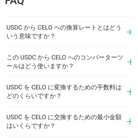
FAQ
USDC から CELO への換算レートとはどう
いう意味ですか？
換算レートは、USDC と引き換えに受け取る CELO の量
を示します。このレートは市場状況、需要と供給、流
この USDC から CELO へのコンバーターツ
動性に応じて変動します。
ールはどう使いますか？
交換したい USDC の量を入力するだけで、ツールが受
け取る予定の CELO の量を計算します。その後、取引
USDC を CELO に変換するための手数料は
を完了するための手順に従ってください。
どのくらいですか？
交換手数料はネットワーク、流動性、市場の状況によ
って異なります。ChangeNOWは隠れた手数料なしで競
USDC を CELO に交換するための最小金額
争力のあるレートを提供しており、最終金額は取引を
はいくらですか？
確認する前に表示されます。