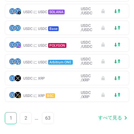
USDC
USDC に USDC
SOLANA
/
USDC
USDC
USDC に USDC
Base
/
USDC
USDC
USDC に USDC
POLYGON
/
USDC
USDC
USDC に USDC
Arbitrum ONE
/
USDC
USDC
USDC に XRP
/
XRP
USDC
USDC に XRP
BSC
/
XRP
すべて見る
1
2
...
63