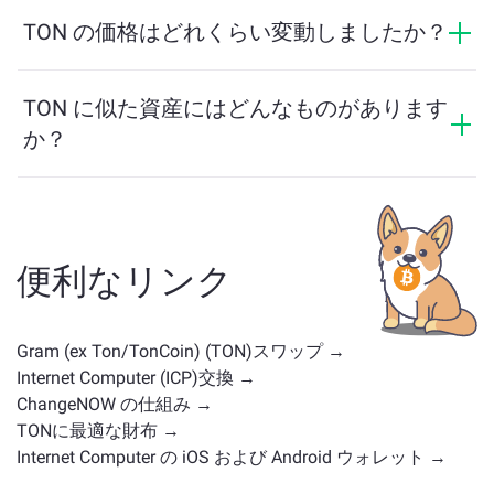
はい。ChangeNOWでは、ICP を TON に、またその逆
細は
ChangeNOW Proページ
をご覧ください！
にも交換できます。さらに、ChangeNOWはマルチチェ
TON の価格はどれくらい変動しましたか？
ーンブリッジにも対応しており、異なるブロックチェ
TON の価格は過去24時間で -0.97% 変動しました。
ーン間で資産を簡単に移動できます。
TON に似た資産にはどんなものがあります
か？
TON に似た資産は、そのカテゴリによって異なります
— ステーブルコイン、ユーティリティトークン、ガバ
ナンスコイン、またはその他のタイプかどうかです。
一般的な代替案には、類似のユースケースや市場の位
便利なリンク
置を持つ他の暗号通貨が含まれます。
メイン交換ペー
ジ
で利用可能なすべての資産を確認してください。
Gram (ex Ton/TonCoin) (TON)スワップ →
Internet Computer (ICP)交換 →
ChangeNOW の仕組み →
TONに最適な財布 →
Internet Computer の iOS および Android ウォレット →