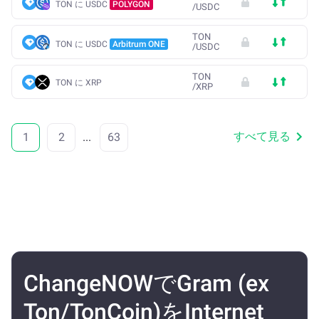
TON に USDC
POLYGON
/
USDC
TON
TON に USDC
Arbitrum ONE
/
USDC
TON
TON に XRP
/
XRP
すべて見る
1
2
...
63
ChangeNOWでGram (ex
Ton/TonCoin)をInternet