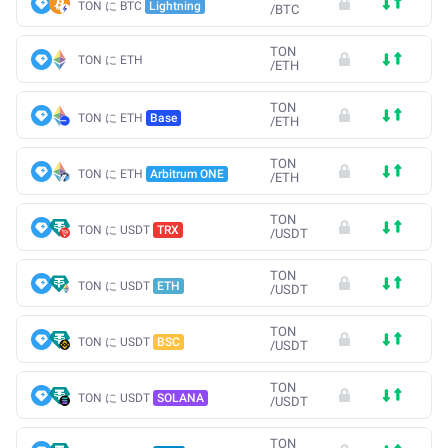
TON に BTC
Lightning
/
BTC
TON
TON に ETH
/
ETH
TON
TON に ETH
Base
/
ETH
TON
TON に ETH
Arbitrum ONE
/
ETH
TON
TON に USDT
TRX
/
USDT
TON
TON に USDT
ETH
/
USDT
TON
TON に USDT
BSC
/
USDT
TON
TON に USDT
SOLANA
/
USDT
TON