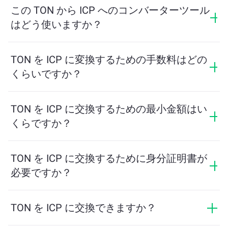
示します。このレートは市場状況、需要と供給、流動
この TON から ICP へのコンバーターツール
性に応じて変動します。
はどう使いますか？
交換したい TON の量を入力するだけで、ツールが受け
取る予定の ICP の量を計算します。その後、取引を完
TON を ICP に変換するための手数料はどの
了するための手順に従ってください。
くらいですか？
交換手数料はネットワーク、流動性、市場の状況によ
って異なります。ChangeNOWは隠れた手数料なしで競
TON を ICP に交換するための最小金額はい
争力のあるレートを提供しており、最終金額は取引を
くらですか？
確認する前に表示されます。
最小金額はネットワーク手数料と流動性によって異な
ります。プラットフォームはスムーズな取引を保証す
TON を ICP に交換するために身分証明書が
るために必要な最小額を自動的に計算します。ただ
必要ですか？
し、ほとんどの場合、最小金額は2ドル相当です。
ChangeNOWでの交換にはIDは必要なく、プロセスは迅
速で匿名です。ただし、ChangeNOW Proにログインし
TON を ICP に交換できますか？
て確認を完了すると、交換がより有利になります。詳