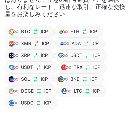
し、有利なレート、迅速な取引、正確な交換
量をお楽しみください！
BTC
ICP
ETH
ICP
XMR
ICP
ADA
ICP
XRP
ICP
USDT
ICP
USDT
ICP
TRX
ICP
SOL
ICP
BNB
ICP
DOGE
ICP
LTC
ICP
USDC
ICP