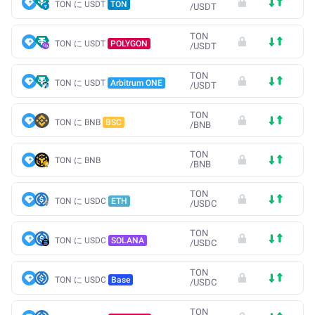
TON に USDT
TON
/
USDT
TON
TON に USDT
POLYGON
/
USDT
TON
TON に USDT
Arbitrum ONE
/
USDT
TON
TON に BNB
BSC
/
BNB
TON
TON に BNB
/
BNB
TON
TON に USDC
ETH
/
USDC
TON
TON に USDC
SOLANA
/
USDC
TON
TON に USDC
Base
/
USDC
TON