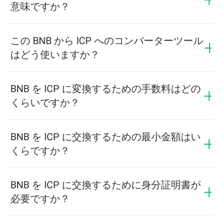
意味ですか？
換算レートは、BNB と引き換えに受け取る ICP の量を
示します。このレートは市場状況、需要と供給、流動
この BNB から ICP へのコンバーターツール
性に応じて変動します。
はどう使いますか？
交換したい BNB の量を入力するだけで、ツールが受け
取る予定の ICP の量を計算します。その後、取引を完
BNB を ICP に変換するための手数料はどの
了するための手順に従ってください。
くらいですか？
交換手数料はネットワーク、流動性、市場の状況によ
って異なります。ChangeNOWは隠れた手数料なしで競
BNB を ICP に交換するための最小金額はい
争力のあるレートを提供しており、最終金額は取引を
くらですか？
確認する前に表示されます。
最小金額はネットワーク手数料と流動性によって異な
ります。プラットフォームはスムーズな取引を保証す
BNB を ICP に交換するために身分証明書が
るために必要な最小額を自動的に計算します。ただ
必要ですか？
し、ほとんどの場合、最小金額は2ドル相当です。
ChangeNOWでの交換にはIDは必要なく、プロセスは迅