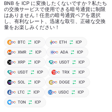
BNB を ICP に変換したくないですか？私たち
の交換サービスで使用できる暗号通貨に制限
はありません！任意の暗号通貨ペアを選択
し、有利なレート、迅速な取引、正確な交換
量をお楽しみください！
BTC
ICP
ETH
ICP
XMR
ICP
ADA
ICP
XRP
ICP
USDT
ICP
USDT
ICP
TRX
ICP
SOL
ICP
DOGE
ICP
LTC
ICP
USDC
ICP
TON
ICP