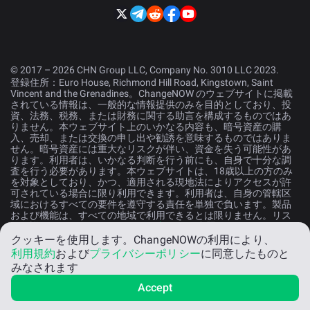
© 2017 – 2026 CHN Group LLC, Company No. 3010 LLC 2023.
登録住所：Euro House, Richmond Hill Road, Kingstown, Saint
Vincent and the Grenadines。ChangeNOW のウェブサイトに掲載
されている情報は、一般的な情報提供のみを目的としており、投
資、法務、税務、または財務に関する助言を構成するものではあ
りません。本ウェブサイト上のいかなる内容も、暗号資産の購
入、売却、または交換の申し出や勧誘を意味するものではありま
せん。暗号資産には重大なリスクが伴い、資金を失う可能性があ
ります。利用者は、いかなる判断を行う前にも、自身で十分な調
査を行う必要があります。本ウェブサイトは、18歳以上の方のみ
を対象としており、かつ、適用される現地法によりアクセスが許
可されている場合に限り利用できます。利用者は、自身の管轄区
域におけるすべての要件を遵守する責任を単独で負います。製品
および機能は、すべての地域で利用できるとは限りません。リス
クの詳細については、
リスク開示声明
をご参照ください。
クッキーを使用します。
ChangeNOWの利用により、
利用規約
および
プライバシーポリシー
に同意したものと
日本語
みなされます
Accept