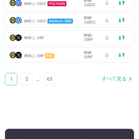
BNB
BNB に USDC
POLYGON
/
USDC
BNB
BNB に USDC
Arbitrum ONE
/
USDC
BNB
BNB に XRP
/
XRP
BNB
BNB に XRP
BSC
/
XRP
すべて見る
1
2
...
63