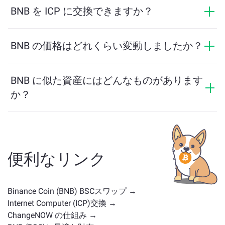
速で匿名です。ただし、ChangeNOW Proにログインし
BNB を ICP に交換できますか？
て確認を完了すると、交換がより有利になります。詳
はい。ChangeNOWでは、ICP を BNB に、またその逆
細は
ChangeNOW Proページ
をご覧ください！
にも交換できます。さらに、ChangeNOWはマルチチェ
BNB の価格はどれくらい変動しましたか？
ーンブリッジにも対応しており、異なるブロックチェ
BNB の価格は過去24時間で +0.04% 変動しました。
ーン間で資産を簡単に移動できます。
BNB に似た資産にはどんなものがあります
か？
BNB に似た資産は、そのカテゴリによって異なります
— ステーブルコイン、ユーティリティトークン、ガバ
ナンスコイン、またはその他のタイプかどうかです。
一般的な代替案には、類似のユースケースや市場の位
便利なリンク
置を持つ他の暗号通貨が含まれます。
メイン交換ペー
ジ
で利用可能なすべての資産を確認してください。
Binance Coin (BNB) BSCスワップ →
Internet Computer (ICP)交換 →
ChangeNOW の仕組み →