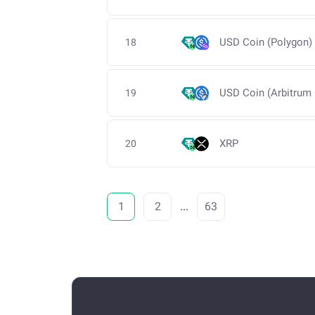
USD Coin (Polygon)
18
USD Coin (Arbitrum
19
XRP
20
1
2
...
63