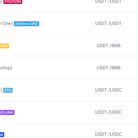
USDT
/
USDT
)
POLYGON
USDT
/
USDT
m One)
Arbitrum ONE
USDT
/
BNB
BSC
ollup)
USDT
/
BNB
USDT
/
USDC
)
ETH
USDT
/
USDC
SOLANA
USDT
/
USDC
se