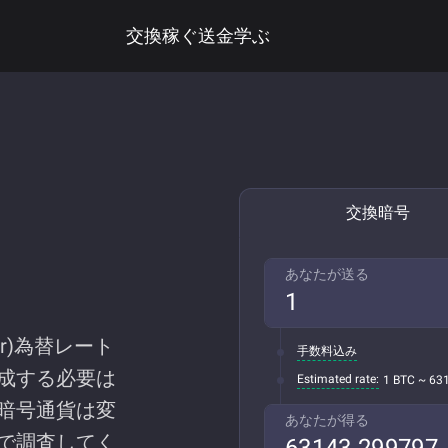
交換
稼ぐ
送金
学ぶ
交換暗号
あなたが送る
ear)為替レート
手数料込み
成する必要は
Estimated rate:
1 BTC ~ 63
暗号通貨は変
あなたが得る
で調査してく