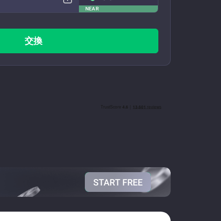
NEAR
交換
START FREE