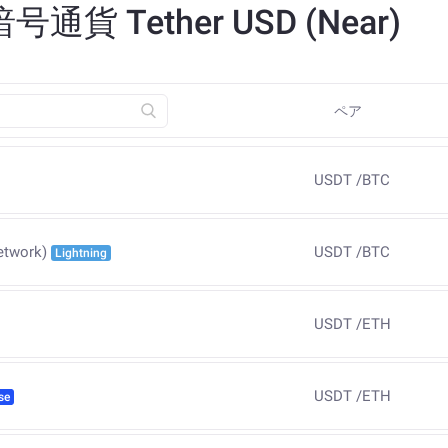
 Tether USD (Near)
ペア
USDT
/
BTC
USDT
/
BTC
etwork)
Lightning
USDT
/
ETH
USDT
/
ETH
se