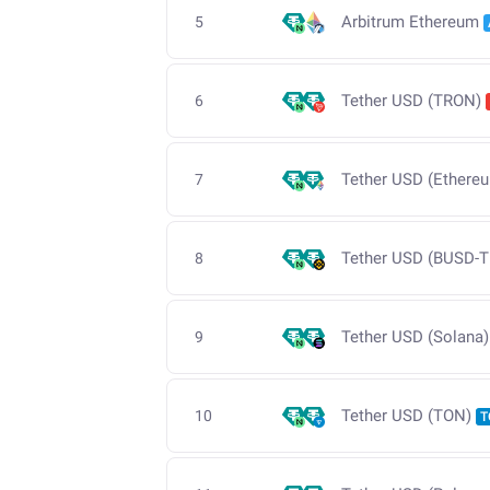
Arbitrum Ethereum
5
Tether USD (TRON)
6
Tether USD (Ethere
7
Tether USD (BUSD-T
8
Tether USD (Solana)
9
Tether USD (TON)
10
T