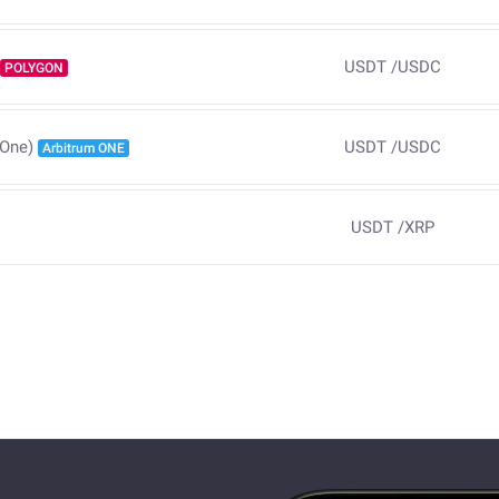
USDT
/
USDC
POLYGON
USDT
/
USDC
 One)
Arbitrum ONE
USDT
/
XRP