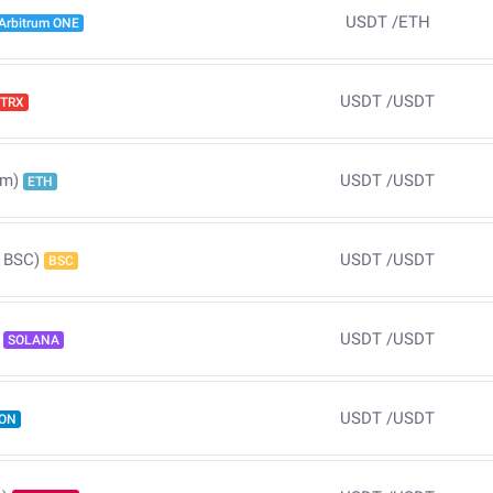
USDT
/
ETH
Arbitrum ONE
USDT
/
USDT
TRX
USDT
/
USDT
um)
ETH
USDT
/
USDT
 BSC)
BSC
USDT
/
USDT
SOLANA
USDT
/
USDT
ON