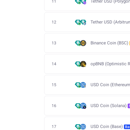
Tether USD (Polygon
11
Tether USD (Arbitru
12
Binance Coin (BSC)
13
opBNB (Optimistic R
14
USD Coin (Ethereum
15
USD Coin (Solana)
16
USD Coin (Base)
17
Ba