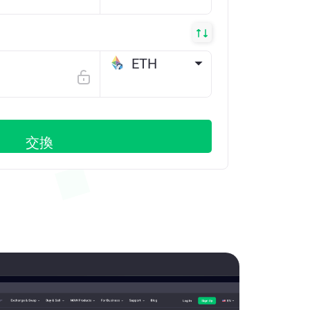
ETH
Arbitrum ONE
交換