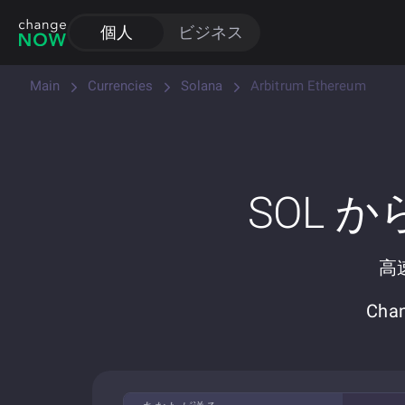
個人
ビジネス
Main
Currencies
Solana
Arbitrum Ethereum
SOL 
高
Ch