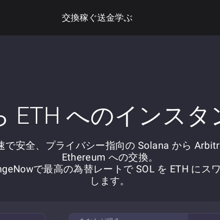
交換
稼ぐ
送金
学ぶ
から ETH へのインス
速で安全、プライバシー指向の Solana から Arbitr
Ethereum への交換。
angeNowで最高の為替レートで SOL を ETH にス
します。