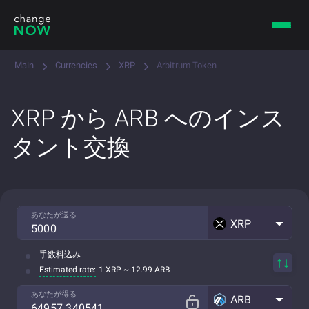
Main
Currencies
XRP
Arbitrum Token
XRP から ARB へのインス
タント交換
あなたが送る
XRP
手数料込み
Estimated rate:
1 XRP ~ 12.99 ARB
あなたが得る
ARB