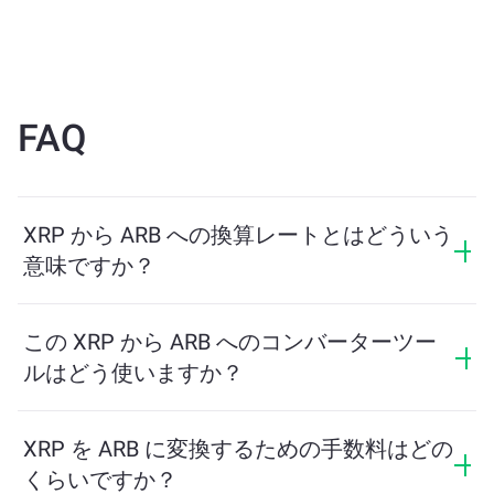
FAQ
XRP から ARB への換算レートとはどういう
意味ですか？
換算レートは、XRP と引き換えに受け取る ARB の量を
示します。このレートは市場状況、需要と供給、流動
この XRP から ARB へのコンバーターツー
性に応じて変動します。
ルはどう使いますか？
交換したい XRP の量を入力するだけで、ツールが受け
取る予定の ARB の量を計算します。その後、取引を完
XRP を ARB に変換するための手数料はどの
了するための手順に従ってください。
くらいですか？