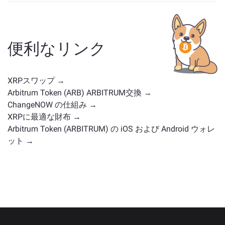
XRP に似た資産は、そのカテゴリによって異なります
— ステーブルコイン、ユーティリティトークン、ガバ
ナンスコイン、またはその他のタイプかどうかです。
一般的な代替案には、類似のユースケースや市場の位
便利なリンク
置を持つ他の暗号通貨が含まれます。
メイン交換ペー
ジ
で利用可能なすべての資産を確認してください。
XRPスワップ →
Arbitrum Token (ARB) ARBITRUM交換 →
ChangeNOW の仕組み →
XRPに最適な財布 →
Arbitrum Token (ARBITRUM) の iOS および Android ウォレ
ット →