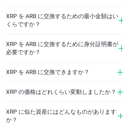
交換手数料はネットワーク、流動性、市場の状況によ
って異なります。ChangeNOWは隠れた手数料なしで競
XRP を ARB に交換するための最小金額はい
争力のあるレートを提供しており、最終金額は取引を
くらですか？
確認する前に表示されます。
最小金額はネットワーク手数料と流動性によって異な
ります。プラットフォームはスムーズな取引を保証す
XRP を ARB に交換するために身分証明書が
るために必要な最小額を自動的に計算します。ただ
必要ですか？
し、ほとんどの場合、最小金額は2ドル相当です。
ChangeNOWでの交換にはIDは必要なく、プロセスは迅
速で匿名です。ただし、ChangeNOW Proにログインし
XRP を ARB に交換できますか？
て確認を完了すると、交換がより有利になります。詳
はい。ChangeNOWでは、ARB を XRP に、またその逆
細は
ChangeNOW Proページ
をご覧ください！
にも交換できます。さらに、ChangeNOWはマルチチェ
XRP の価格はどれくらい変動しましたか？
ーンブリッジにも対応しており、異なるブロックチェ
XRP の価格は過去24時間で -1.6% 変動しました。
ーン間で資産を簡単に移動できます。
XRP に似た資産にはどんなものがあります
か？