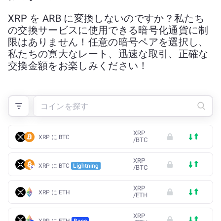
XRP を ARB に変換しないのですか？私たち
の交換サービスに使用できる暗号化通貨に制
限はありません！任意の暗号ペアを選択し、
私たちの寛大なレート、迅速な取引、正確な
交換金額をお楽しみください！
XRP
XRP に BTC
/
BTC
XRP
XRP に BTC
Lightning
/
BTC
XRP
XRP に ETH
/
ETH
XRP
XRP に ETH
Base