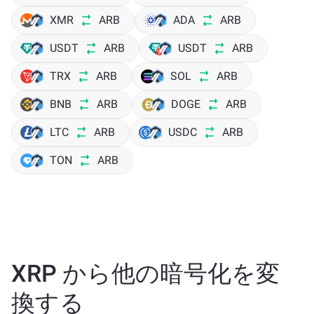
XMR
ARB
ADA
ARB
USDT
ARB
USDT
ARB
TRX
ARB
SOL
ARB
BNB
ARB
DOGE
ARB
LTC
ARB
USDC
ARB
TON
ARB
XRP から他の暗号化を変
換する