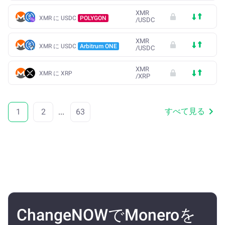
XMR
XMR に USDC
POLYGON
/
USDC
XMR
XMR に USDC
Arbitrum ONE
/
USDC
XMR
XMR に XRP
/
XRP
すべて見る
1
2
...
63
ChangeNOWでMoneroを