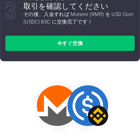
取引を確認してください
その後、入金すれば Monero (XMR) を USD Coin
(USDC) BSC に交換完了です！
今すぐ交換