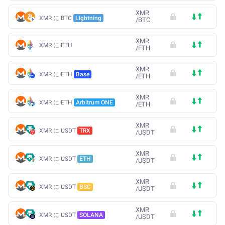
XMR
XMR に BTC
Lightning
/
BTC
XMR
XMR に ETH
/
ETH
XMR
XMR に ETH
Base
/
ETH
XMR
XMR に ETH
Arbitrum ONE
/
ETH
XMR
XMR に USDT
TRX
/
USDT
XMR
XMR に USDT
ETH
/
USDT
XMR
XMR に USDT
BSC
/
USDT
XMR
XMR に USDT
SOLANA
/
USDT