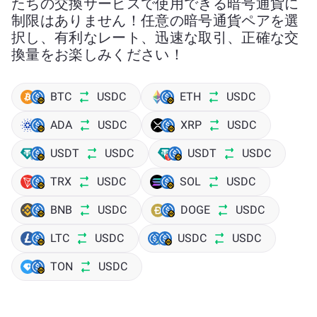
たちの交換サービスで使用できる暗号通貨に
制限はありません！任意の暗号通貨ペアを選
択し、有利なレート、迅速な取引、正確な交
換量をお楽しみください！
BTC
USDC
ETH
USDC
ADA
USDC
XRP
USDC
USDT
USDC
USDT
USDC
TRX
USDC
SOL
USDC
BNB
USDC
DOGE
USDC
LTC
USDC
USDC
USDC
TON
USDC