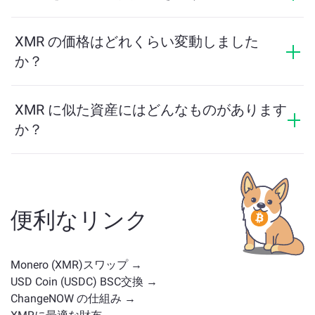
て確認を完了すると、交換がより有利になります。詳
はい。ChangeNOWでは、USDC を XMR に、またその
細は
ChangeNOW Proページ
をご覧ください！
逆にも交換できます。さらに、ChangeNOWはマルチチ
XMR の価格はどれくらい変動しました
ェーンブリッジにも対応しており、異なるブロックチ
か？
ェーン間で資産を簡単に移動できます。
XMR の価格は過去24時間で +1.2% 変動しました。
XMR に似た資産にはどんなものがあります
か？
XMR に似た資産は、そのカテゴリによって異なります
— ステーブルコイン、ユーティリティトークン、ガバ
ナンスコイン、またはその他のタイプかどうかです。
一般的な代替案には、類似のユースケースや市場の位
便利なリンク
置を持つ他の暗号通貨が含まれます。
メイン交換ペー
ジ
で利用可能なすべての資産を確認してください。
Monero (XMR)スワップ →
USD Coin (USDC) BSC交換 →
ChangeNOW の仕組み →