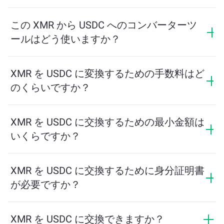
換算レートは、XMR と引き換えに受け取る USDC の量
を示します。このレートは市場状況、需要と供給、流
この XMR から USDC へのコンバーターツ
動性に応じて変動します。
ールはどう使いますか？
交換したい XMR の量を入力するだけで、ツールが受け
取る予定の USDC の量を計算します。その後、取引を
XMR を USDC に変換するための手数料はど
完了するための手順に従ってください。
のくらいですか？
交換手数料はネットワーク、流動性、市場の状況によ
って異なります。ChangeNOWは隠れた手数料なしで競
XMR を USDC に交換するための最小金額は
争力のあるレートを提供しており、最終金額は取引を
いくらですか？
確認する前に表示されます。
最小金額はネットワーク手数料と流動性によって異な
ります。プラットフォームはスムーズな取引を保証す
XMR を USDC に交換するために身分証明書
るために必要な最小額を自動的に計算します。ただ
が必要ですか？
し、ほとんどの場合、最小金額は2ドル相当です。
ChangeNOWでの交換にはIDは必要なく、プロセスは迅
速で匿名です。ただし、ChangeNOW Proにログインし
XMR を USDC に交換できますか？