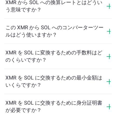
XMR から SOL への換算レートとはどうい
う意味ですか？
換算レートは、XMR と引き換えに受け取る SOL の量を
示します。このレートは市場状況、需要と供給、流動
この XMR から SOL へのコンバーターツー
性に応じて変動します。
ルはどう使いますか？
交換したい XMR の量を入力するだけで、ツールが受け
取る予定の SOL の量を計算します。その後、取引を完
XMR を SOL に変換するための手数料はど
了するための手順に従ってください。
のくらいですか？
交換手数料はネットワーク、流動性、市場の状況によ
って異なります。ChangeNOWは隠れた手数料なしで競
XMR を SOL に交換するための最小金額は
争力のあるレートを提供しており、最終金額は取引を
いくらですか？
確認する前に表示されます。
最小金額はネットワーク手数料と流動性によって異な
ります。プラットフォームはスムーズな取引を保証す
XMR を SOL に交換するために身分証明書
るために必要な最小額を自動的に計算します。ただ
が必要ですか？
し、ほとんどの場合、最小金額は2ドル相当です。