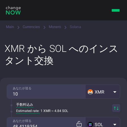
Main
Currencies
Monero
Solana
XMR から SOL へのインス
タント交換
あなたが送る
XMR
手数料込み
Estimated rate:
1 XMR ~ 4.84 SOL
あなたが得る
SOL