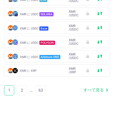
/
USDC
XMR
XMR に USDC
SOLANA
/
USDC
XMR
XMR に USDC
Base
/
USDC
XMR
XMR に USDC
POLYGON
/
USDC
XMR
XMR に USDC
Arbitrum ONE
/
USDC
XMR
XMR に XRP
/
XRP
すべて見る
1
2
...
63