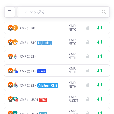
XMR
XMR に BTC
/
BTC
XMR
XMR に BTC
Lightning
/
BTC
XMR
XMR に ETH
/
ETH
XMR
XMR に ETH
Base
/
ETH
XMR
XMR に ETH
Arbitrum ONE
/
ETH
XMR
XMR に USDT
TRX
/
USDT
XMR
XMR に USDT
ETH