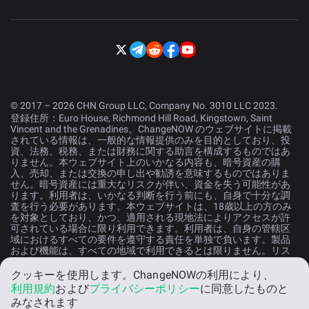
© 2017 – 2026 CHN Group LLC, Company No. 3010 LLC 2023.
登録住所：Euro House, Richmond Hill Road, Kingstown, Saint
Vincent and the Grenadines。ChangeNOW のウェブサイトに掲載
されている情報は、一般的な情報提供のみを目的としており、投
資、法務、税務、または財務に関する助言を構成するものではあ
りません。本ウェブサイト上のいかなる内容も、暗号資産の購
入、売却、または交換の申し出や勧誘を意味するものではありま
せん。暗号資産には重大なリスクが伴い、資金を失う可能性があ
ります。利用者は、いかなる判断を行う前にも、自身で十分な調
査を行う必要があります。本ウェブサイトは、18歳以上の方のみ
を対象としており、かつ、適用される現地法によりアクセスが許
可されている場合に限り利用できます。利用者は、自身の管轄区
域におけるすべての要件を遵守する責任を単独で負います。製品
および機能は、すべての地域で利用できるとは限りません。リス
クの詳細については、
リスク開示声明
をご参照ください。
クッキーを使用します。
ChangeNOWの利用により、
利用規約
および
プライバシーポリシー
に同意したものと
日本語
みなされます