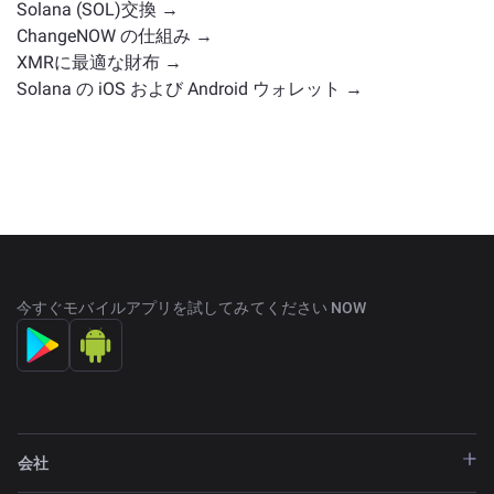
Solana (SOL)交換 →
ChangeNOW の仕組み →
XMRに最適な財布 →
Solana の iOS および Android ウォレット →
今すぐモバイルアプリを試してみてください NOW
会社