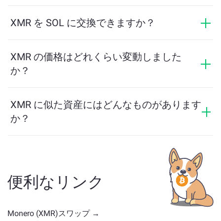
ChangeNOWでの交換にはIDは必要なく、プロセスは迅
速で匿名です。ただし、ChangeNOW Proにログインし
XMR を SOL に交換できますか？
て確認を完了すると、交換がより有利になります。詳
はい。ChangeNOWでは、SOL を XMR に、またその逆
細は
ChangeNOW Proページ
をご覧ください！
にも交換できます。さらに、ChangeNOWはマルチチェ
XMR の価格はどれくらい変動しました
ーンブリッジにも対応しており、異なるブロックチェ
か？
ーン間で資産を簡単に移動できます。
XMR の価格は過去24時間で -1.82% 変動しました。
XMR に似た資産にはどんなものがあります
か？
XMR に似た資産は、そのカテゴリによって異なります
— ステーブルコイン、ユーティリティトークン、ガバ
ナンスコイン、またはその他のタイプかどうかです。
一般的な代替案には、類似のユースケースや市場の位
便利なリンク
置を持つ他の暗号通貨が含まれます。
メイン交換ペー
ジ
で利用可能なすべての資産を確認してください。
Monero (XMR)スワップ →