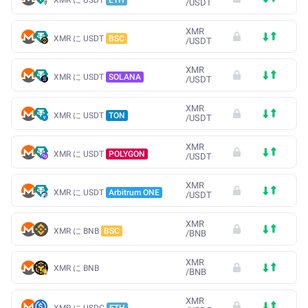
/
USDT
XMR
XMR に USDT
BSC
/
USDT
XMR
XMR に USDT
SOLANA
/
USDT
XMR
XMR に USDT
TON
/
USDT
XMR
XMR に USDT
POLYGON
/
USDT
XMR
XMR に USDT
Arbitrum ONE
/
USDT
XMR
XMR に BNB
BSC
/
BNB
XMR
XMR に BNB
/
BNB
XMR
XMR に USDC
ETH